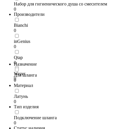
Набор для гигиенического душа со смесителем
0
Производители
Bianchi
0
inGenius
0
Qtap
0
Назначение
Wezer
Для шланга
0
0
Материал
Латунь
0
Тип изделия
Подключение шланга
0
Статус наличия