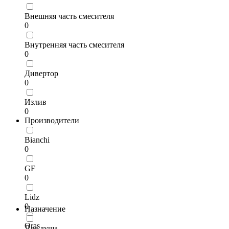
Внешняя часть смесителя
0
Внутренняя часть смесителя
0
Дивертор
0
Излив
0
Производители
Bianchi
0
GF
0
Lidz
0
Назначение
Oras
Для душа