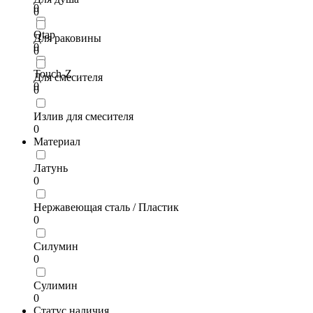
0
0
Qtap
Для раковины
0
0
Touch-Z
Для смесителя
0
0
Излив для смесителя
0
Материал
Латунь
0
Нержавеющая сталь / Пластик
0
Силумин
0
Сулимин
0
Статус наличия