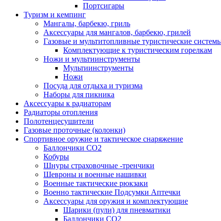
Портсигары
Туризм и кемпинг
Мангалы, барбекю, гриль
Аксессуары для мангалов, барбекю, грилей
Газовые и мультитопливные туристические систем
Комплектующие к туристическим горелкам
Ножи и мультиинструменты
Мультиинструменты
Ножи
Посуда для отдыха и туризма
Наборы для пикника
Аксессуары к радиаторам
Радиаторы отопления
Полотенцесушители
Газовые проточные (колонки)
Спортивное оружие и тактическое снаряжение
Баллончики CO2
Кобуры
Шнуры страховочные -тренчики
Шевроны и военные нашивки
Военные тактические рюкзаки
Военно тактические Подсумки Аптечки
Аксессуары для оружия и комплектующие
Шарики (пули) для пневматики
Баллончики CO2