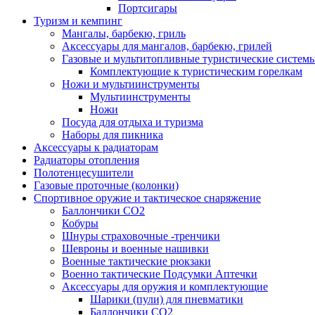
Портсигары
Туризм и кемпинг
Мангалы, барбекю, гриль
Аксессуары для мангалов, барбекю, грилей
Газовые и мультитопливные туристические систем
Комплектующие к туристическим горелкам
Ножи и мультиинструменты
Мультиинструменты
Ножи
Посуда для отдыха и туризма
Наборы для пикника
Аксессуары к радиаторам
Радиаторы отопления
Полотенцесушители
Газовые проточные (колонки)
Спортивное оружие и тактическое снаряжение
Баллончики CO2
Кобуры
Шнуры страховочные -тренчики
Шевроны и военные нашивки
Военные тактические рюкзаки
Военно тактические Подсумки Аптечки
Аксессуары для оружия и комплектующие
Шарики (пули) для пневматики
Баллончики CO2