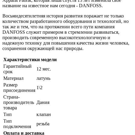
Apparat Fabrik, которая лишь спустя 13 лет изменила свое
название на известное нам сегодня - DANFOSS.
Восьмидесятилетняя история развития поражает не только
количеством разработанного оборудования и технологий, но
так же и тем, что на протяжении всего пути компания
DANFOSS служит примером в стремлении развиваться,
производить современную высокотехнологичную и
надежную технику для повышения качества жизни человека,
сохранения окружающей нас природы.
Характеристики модели
Гарантийный
12 мес.
срок
Материал
латунь
Размер
1\2
присоединения
Страна-
производитель
Дания
товара
Тип
клапан
Тип
резьба
подключения
Оплата и доставка