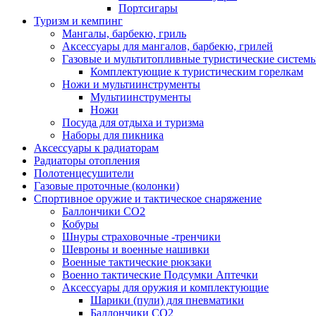
Портсигары
Туризм и кемпинг
Мангалы, барбекю, гриль
Аксессуары для мангалов, барбекю, грилей
Газовые и мультитопливные туристические систем
Комплектующие к туристическим горелкам
Ножи и мультиинструменты
Мультиинструменты
Ножи
Посуда для отдыха и туризма
Наборы для пикника
Аксессуары к радиаторам
Радиаторы отопления
Полотенцесушители
Газовые проточные (колонки)
Спортивное оружие и тактическое снаряжение
Баллончики CO2
Кобуры
Шнуры страховочные -тренчики
Шевроны и военные нашивки
Военные тактические рюкзаки
Военно тактические Подсумки Аптечки
Аксессуары для оружия и комплектующие
Шарики (пули) для пневматики
Баллончики CO2