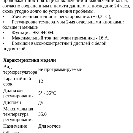
продолжает повторять цикл включений и выключений котла,
согласно сохраненным в памяти данным за последние 24 часа,
сколь угодно долго до устранения проблемы.
•
Увеличенная точность регулирования: (± 0,2 °С),
•
Регулировка температуры 2-мя отдельными кнопками:
больше и меньше
•
Функция ЭКОНОМ:
•
Максимальный ток нагрузки приемника - 16 А.
•
Большой высококонтрастный дисплей с белой
подсветкой.
Характеристики модели
Вид
не программируемый
терморегулятора
Гарантийный
12
срок
Диапазон
5° - 35°C
регулирования
Дисплей
да
Максимальная
температура
35.0
регулирования
Назначение
Для котлов
Область