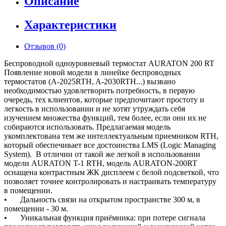
Описание
Характеристики
Отзывов (0)
Беспроводной одноуровневый термостат AURATON 200 RT
Появление новой модели в линейке беспроводных
термостатов (А-2025RTH, A-2030RTH...) вызвано
необходимостью удовлетворить потребность, в первую
очередь, тех клиентов, которые предпочитают простоту и
легкость в использовании и не хотят утруждать себя
изучением множества функций, тем более, если они их не
собираются использовать. Предлагаемая модель
укомплектована тем же интеллектуальным приемником RTH,
который обеспечивает все достоинства LMS (Logic Managing
System). В отличии от такой же легкой в использовании
модели AURATON T-1 RTH, модель AURATON-200RT
оснащена контрастным ЖК дисплеем с белой подсветкой, что
позволяет точнее контролировать и настраивать температуру
в помещении.
•
Дальность связи на открытом пространстве 300 м, в
помещении - 30 м.
•
Уникальная функция приёмника: при потере сигнала