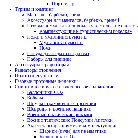
Портсигары
Туризм и кемпинг
Мангалы, барбекю, гриль
Аксессуары для мангалов, барбекю, грилей
Газовые и мультитопливные туристические систем
Комплектующие к туристическим горелкам
Ножи и мультиинструменты
Мультиинструменты
Ножи
Посуда для отдыха и туризма
Наборы для пикника
Аксессуары к радиаторам
Радиаторы отопления
Полотенцесушители
Газовые проточные (колонки)
Спортивное оружие и тактическое снаряжение
Баллончики CO2
Кобуры
Шнуры страховочные -тренчики
Шевроны и военные нашивки
Военные тактические рюкзаки
Военно тактические Подсумки Аптечки
Аксессуары для оружия и комплектующие
Шарики (пули) для пневматики
Баллончики CO2