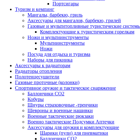
Портсигары
Туризм и кемпинг
Мангалы, барбекю, гриль
Аксессуары для мангалов, барбекю, грилей
Газовые и мультитопливные туристические систем
Комплектующие к туристическим горелкам
Ножи и мультиинструменты
Мультиинструменты
Ножи
Посуда для отдыха и туризма
Наборы для пикника
Аксессуары к радиаторам
Радиаторы отопления
Полотенцесушители
Газовые проточные (колонки)
Спортивное оружие и тактическое снаряжение
Баллончики CO2
Кобуры
Шнуры страховочные -тренчики
Шевроны и военные нашивки
Военные тактические рюкзаки
Военно тактические Подсумки Аптечки
Аксессуары для оружия и комплектующие
Шарики (пули) для пневматики
Баллончики CO2