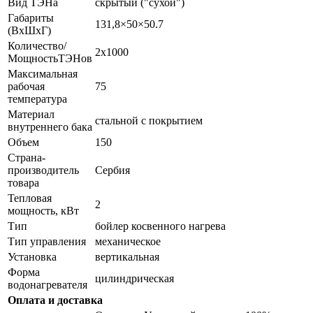
Вид ТЭНа
скрытый ("сухой")
Габариты
131,8×50×50.7
(ВхШхГ)
Количество/
2х1000
МощностьТЭНов
Максимальная
рабочая
75
температура
Материал
стальной с покрытием
внутреннего бака
Объем
150
Страна-
производитель
Сербия
товара
Тепловая
2
мощность, кВт
Тип
бойлер косвенного нагрева
Тип управления
механическое
Установка
вертикальная
Форма
цилиндрическая
водонагревателя
Оплата и доставка