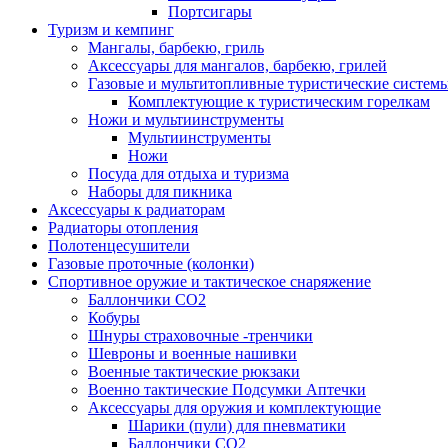
Портсигары
Туризм и кемпинг
Мангалы, барбекю, гриль
Аксессуары для мангалов, барбекю, грилей
Газовые и мультитопливные туристические систем
Комплектующие к туристическим горелкам
Ножи и мультиинструменты
Мультиинструменты
Ножи
Посуда для отдыха и туризма
Наборы для пикника
Аксессуары к радиаторам
Радиаторы отопления
Полотенцесушители
Газовые проточные (колонки)
Спортивное оружие и тактическое снаряжение
Баллончики CO2
Кобуры
Шнуры страховочные -тренчики
Шевроны и военные нашивки
Военные тактические рюкзаки
Военно тактические Подсумки Аптечки
Аксессуары для оружия и комплектующие
Шарики (пули) для пневматики
Баллончики CO2