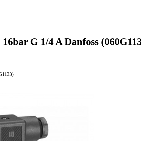
16bar G 1/4 A Danfoss (060G113
G1133)