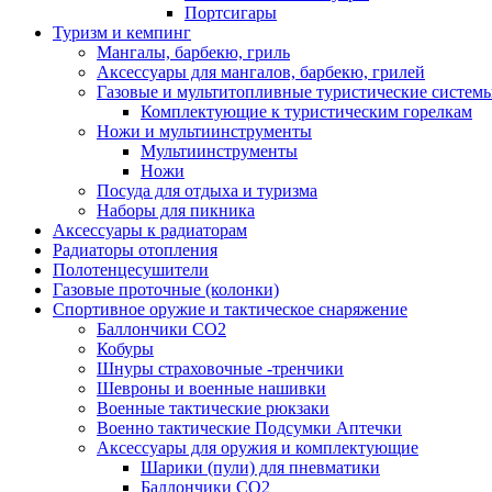
Портсигары
Туризм и кемпинг
Мангалы, барбекю, гриль
Аксессуары для мангалов, барбекю, грилей
Газовые и мультитопливные туристические систем
Комплектующие к туристическим горелкам
Ножи и мультиинструменты
Мультиинструменты
Ножи
Посуда для отдыха и туризма
Наборы для пикника
Аксессуары к радиаторам
Радиаторы отопления
Полотенцесушители
Газовые проточные (колонки)
Спортивное оружие и тактическое снаряжение
Баллончики CO2
Кобуры
Шнуры страховочные -тренчики
Шевроны и военные нашивки
Военные тактические рюкзаки
Военно тактические Подсумки Аптечки
Аксессуары для оружия и комплектующие
Шарики (пули) для пневматики
Баллончики CO2