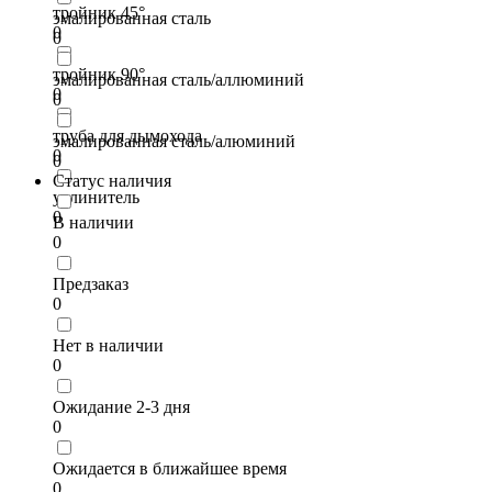
тройник 45°
эмалированная сталь
0
0
тройник 90°
эмалированная сталь/аллюминий
0
0
труба для дымохода
эмалированная сталь/алюминий
0
0
Статус наличия
удлинитель
0
В наличии
0
Предзаказ
0
Нет в наличии
0
Ожидание 2-3 дня
0
Ожидается в ближайшее время
0