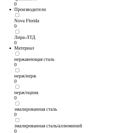
0
Производители
Nova Florida
0
Лира-ЛТД
0
Материал
нержавеющая сталь
0
нерж/нерж
0
нерж/оцинк
0
эмалированная сталь
0
эмалированная сталь/аллюминий
0