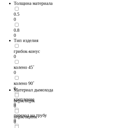
Толщина материала
0.5
0
0.8
0
Тип изделия
грибок-конус
0
колено 45˚
0
колено 90˚
0
Материал дымохода
крепление
нерж/нерж
0
0
переход на трубу
нерж/оцинк
0
0