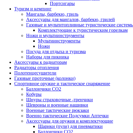
Портсигары
Туризм и кемпинг
Мангалы, барбекю, гриль
Аксессуары для мангалов, барбекю, грилей
Газовые и мультитопливные туристические систем
Комплектующие к туристическим горелкам
Ножи и мультиинструменты
Мультиинструменты
Ножи
Посуда для отдыха и туризма
Наборы для пикника
Аксессуары к радиаторам
Радиаторы отопления
Полотенцесушители
Газовые проточные (колонки)
Спортивное оружие и тактическое снаряжение
Баллончики CO2
Кобуры
Шнуры страховочные -тренчики
Шевроны и военные нашивки
Военные тактические рюкзаки
Военно тактические Подсумки Аптечки
Аксессуары для оружия и комплектующие
Шарики (пули) для пневматики
Баллончики CO2