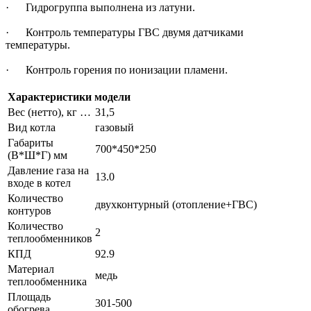
· Гидрогруппа выполнена из латуни.
· Контроль температуры ГВС двумя датчиками
температуры.
· Контроль горения по ионизации пламени.
Характеристики модели
Вес (нетто), кг …
31,5
Вид котла
газовый
Габариты
700*450*250
(В*Ш*Г) мм
Давление газа на
13.0
входе в котел
Количество
двухконтурный (отопление+ГВС)
контуров
Количество
2
теплообменников
КПД
92.9
Материал
медь
теплообменника
Площадь
301-500
обогрева