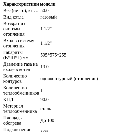
Характеристики модели
Вес (нетто), кг …
50.0
Вид котла
газовый
Возврат из
системы
1 1/2"
отопления
Вход в систему
1 1/2"
отопления
Габариты
595*575*255
(В*Ш*Г) мм
Давление газа на
13.0
входе в котел
Количество
одноконтурный (отопление)
контуров
Количество
1
теплообменников
КПД
90.0
Материал
сталь
теплообменника
Площадь
До 100
обогрева
Подключение