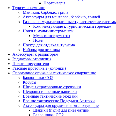
Портсигары
Туризм и кемпинг
Мангалы, барбекю, гриль
Аксессуары для мангалов, барбекю, грилей
Газовые и мультитопливные туристические систем
Комплектующие к туристическим горелкам
Ножи и мультиинструменты
Мультиинструменты
Ножи
Посуда для отдыха и туризма
Наборы для пикника
Аксессуары к радиаторам
Радиаторы отопления
Полотенцесушители
Газовые проточные (колонки)
Спортивное оружие и тактическое снаряжение
Баллончики CO2
Кобуры
Шнуры страховочные -тренчики
Шевроны и военные нашивки
Военные тактические рюкзаки
Военно тактические Подсумки Аптечки
Аксессуары для оружия и комплектующие
Шарики (пули) для пневматики
Баллончики CO2