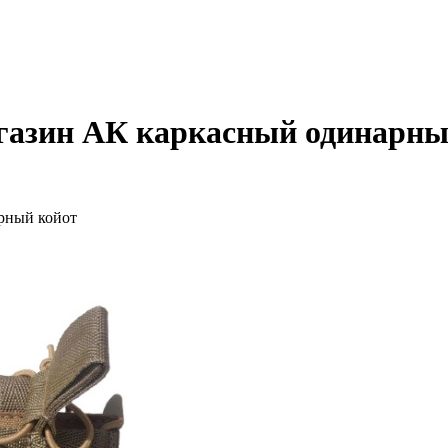
агазин АК каркасный одинарны
рный койот