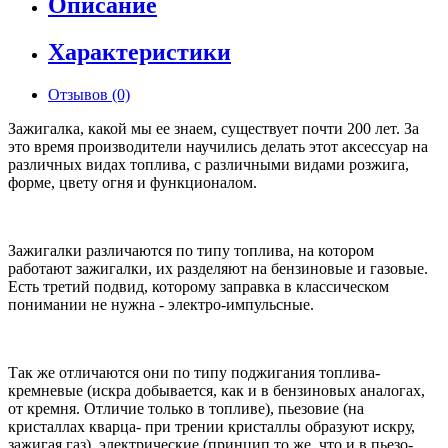
Описание
Характеристики
Отзывов (0)
Зажигалка, какой мы ее знаем, существует почти 200 лет. За
это время производители научились делать этот аксессуар на
различных видах топлива, с различными видами розжига,
форме, цвету огня и функционалом.
Зажигалки различаются по типу топлива, на котором
работают зажигалки, их разделяют на бензиновые и газовые.
Есть третий подвид, которому заправка в классическом
понимании не нужна - электро-импульсные.
Так же отличаются они по типу поджигания топлива-
кремневые (искра добывается, как и в бензиновых аналогах,
от кремня. Отличие только в топливе), пьезовие (на
кристаллах кварца- при трении кристаллы образуют искру,
зажигая газ), электрические (принцип то же, что и в пьезо-