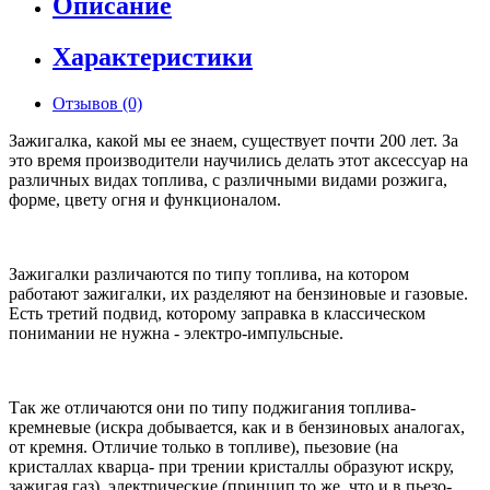
Описание
Характеристики
Отзывов (0)
Зажигалка, какой мы ее знаем, существует почти 200 лет. За
это время производители научились делать этот аксессуар на
различных видах топлива, с различными видами розжига,
форме, цвету огня и функционалом.
Зажигалки различаются по типу топлива, на котором
работают зажигалки, их разделяют на бензиновые и газовые.
Есть третий подвид, которому заправка в классическом
понимании не нужна - электро-импульсные.
Так же отличаются они по типу поджигания топлива-
кремневые (искра добывается, как и в бензиновых аналогах,
от кремня. Отличие только в топливе), пьезовие (на
кристаллах кварца- при трении кристаллы образуют искру,
зажигая газ), электрические (принцип то же, что и в пьезо-