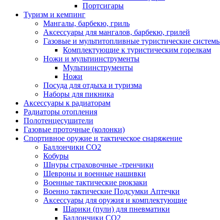
Портсигары
Туризм и кемпинг
Мангалы, барбекю, гриль
Аксессуары для мангалов, барбекю, грилей
Газовые и мультитопливные туристические систем
Комплектующие к туристическим горелкам
Ножи и мультиинструменты
Мультиинструменты
Ножи
Посуда для отдыха и туризма
Наборы для пикника
Аксессуары к радиаторам
Радиаторы отопления
Полотенцесушители
Газовые проточные (колонки)
Спортивное оружие и тактическое снаряжение
Баллончики CO2
Кобуры
Шнуры страховочные -тренчики
Шевроны и военные нашивки
Военные тактические рюкзаки
Военно тактические Подсумки Аптечки
Аксессуары для оружия и комплектующие
Шарики (пули) для пневматики
Баллончики CO2