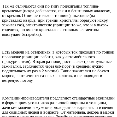
Так же отличаются они по типу поджигания топлива-
кремневые (искра добывается, как и в бензиновых аналогах,
от кремня. Отличие только в топливе), пьезовие (на
кристаллах кварца- при трении кристаллы образуют искру,
зажигая газ), электрические (принцип то же, что и в пьезо-
изделиях, но вместо кристаллов активным элементом
выступает батарейка).
Есть модели на батарейках, в которых ток проходит по тонкой
проволоке (принцип работы, как у автомобильного
прикуривателя). Вторая разновидность - электроимпульсные
зажигалки, заряжаются через usb-порт (в среднем нужно
подпитывать их раз в 2 месяца). Такие зажигалки не боятся
мороза, в отличие от газовых аналогов, и не подводят в
ветреную погоду.
Компании-производители предлагают стандартные зажигалки
в форме прямоугольников различной ширины и толщины,
женские модели и мужские, молодежные варианты и изделия
для солидных людей в возрасте. От материала, декора и марки
зависит и цена на зажигалку. Дизайнов существует огромное