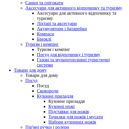
Санки та снігокати
Аксесуари для активного відпочинку та туризму
Аксесуари для активного відпочинку та
туризму
Ліхтарі та аксесуари
Акумулятори і батарейки
Компаси
Біноклі
Туризм і кемпінг
Туризм і кемпінг
Посуд для відпочинку і туризму
Газові та мультитопливні туристичні
системи
Товари для дому
Товари для дому
Посуд
Посуд
Сковороди
Кухонне приладдя
Кухонне приладдя
Кухонні ножі
Підставки для ножів
Точилки для ножів і мусати
Набори кухонних ножів
Пір'яні ручки і ролери