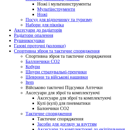
Ножі і мультиинструменты
Мультіінструменти
Ножі
Посуд для відпочинку та туризму
Набори для пікніка
Аксесуари до радіаторів
Радіатори опалення
Рушникосушки
Газові проточні (колонки)
Спортивна зброя та тактичне спорядження
Спортивна зброя та тактичне спорядження
Баллончики CO2
Кобури
Шнури страхувальні-тренчики
Шеврони та військові нашивки
Item
Військово тактичні Підсумки Аптечки
Аксесуари для зброї та комплектуючі
Аксесуари для зброї та комплектуючі
Кулі (кулі) для пневматики
Балончики CO2
Тактичне спорядження
Тактичне спорядження
Засоби для догляду за взуттям
Аксесуари та комплектуючі до екіпірування