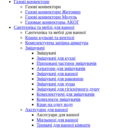
Газові конвектори
Газові конвектори
Газові конвектори Житомир
Газові конвектори Модуль
Газовые конвекторы АКОГ
Сантехніка та меблі для ванної
Сантехніка та меблі для ванної
Крани кульові та вентилі
Комплектуюча запірна арматура
Змішувачі
Змішувачі
Змішувачі для кухні
Приховані частини змішувачів
Аератори для змішувачів
Змішувачі для ванної
Змішувачі для раковини
Змішувачі для душа
Змішувачі для гігієнічного душу
Комплектуючі для змішувачів
Комплекти змішувачів
Кран на одну воду
Аксесуари для ванної
Аксесуари для ванної
Мильниці для ванної
Тримачі для ванної кімнати