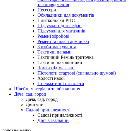
та спорядження
Несесери
Обкладинки для документів
Плитконоски РПС
Підсумки під телефон
Підсумки для магазинів
Ремені збройові
Ремені та пояси армійські
Засоби маскування
Тактичні панами
Тактичний Ремінь триточка
Тактичні наколінники
Чохли під магазин
Пістолети стартові (сигнально шумові)
Холості набої
Пневматичні пістолети
Швейні матеріали та обладнання
Дача, сад, город
Дача, сад, город
Двигуни
Садові приналежності
Садові приналежності
Дріт в'язальний
головне меню