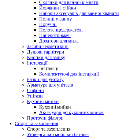
Склянки для ванної кімнати
Йоржики і стійки
Набори аксесуарів для ванної кімнати
Полиці у ванну
Поручні
Полотенцедержателі
Паперотримачі
Дозатори для мила
Засоби герметизації
Душові гарнітури
Кнопки для змиву
Інсталяції
Інсталяції
Комплектуючі для інсталяції
Бачки для унітазу
Арматура для унітазів
Сифони
Унітази
Кухонні мийки
Кухонні мийки
Аксесуари до кухонних мийок
Проточні фільтри
Спорт та захоплення
Спорт та захоплення
Універсальні мобільні батареї