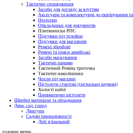
Тактичне спорядження
Засоби для догляду за взуттям
Аксесуари та комплектуючі до екіпірування т
Несесери
Обкладинки для документів
Плитконоски РПС
Підсумки під телефон
Підсумки для магазинів
Ремені збройові
Ремені та пояси армійські
Засоби маскування
Тактичні панами
Тактичний Ремінь триточка
Тактичні наколінники
Чохли під магазин
Пістолети стартові (сигнально шумові)
Холості набої
Пневматичні пістолети
Швейні матеріали та обладнання
Дача, сад, город
Двигуни
Садові приналежності
Дріт в'язальний
головне меню