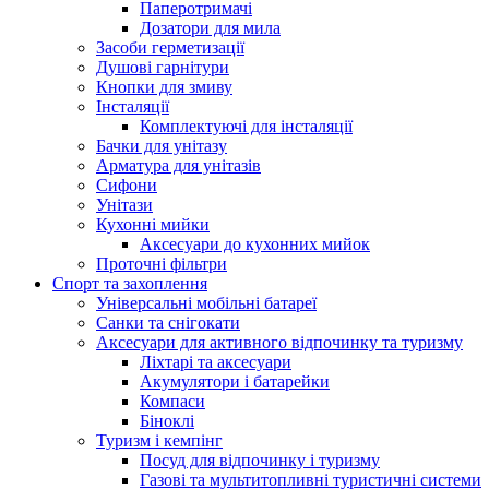
Паперотримачі
Дозатори для мила
Засоби герметизації
Душові гарнітури
Кнопки для змиву
Інсталяції
Комплектуючі для інсталяції
Бачки для унітазу
Арматура для унітазів
Сифони
Унітази
Кухонні мийки
Аксесуари до кухонних мийок
Проточні фільтри
Спорт та захоплення
Універсальні мобільні батареї
Санки та снігокати
Аксесуари для активного відпочинку та туризму
Ліхтарі та аксесуари
Акумулятори і батарейки
Компаси
Біноклі
Туризм і кемпінг
Посуд для відпочинку і туризму
Газові та мультитопливні туристичні системи