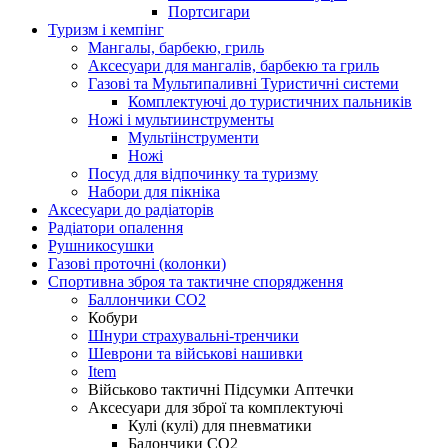
Портсигари
Туризм і кемпінг
Мангалы, барбекю, гриль
Аксесуари для мангалів, барбекю та гриль
Газові та Мультипаливні Туристичні системи
Комплектуючі до туристичних пальників
Ножі і мультиинструменты
Мультіінструменти
Ножі
Посуд для відпочинку та туризму
Набори для пікніка
Аксесуари до радіаторів
Радіатори опалення
Рушникосушки
Газові проточні (колонки)
Спортивна зброя та тактичне спорядження
Баллончики CO2
Кобури
Шнури страхувальні-тренчики
Шеврони та військові нашивки
Item
Військово тактичні Підсумки Аптечки
Аксесуари для зброї та комплектуючі
Кулі (кулі) для пневматики
Балончики CO2