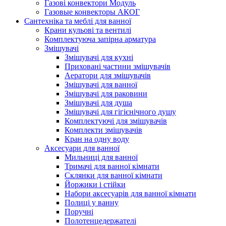
Газові конвектори Модуль
Газовые конвекторы АКОГ
Сантехніка та меблі для ванної
Крани кульові та вентилі
Комплектуюча запірна арматура
Змішувачі
Змішувачі для кухні
Приховані частини змішувачів
Аератори для змішувачів
Змішувачі для ванної
Змішувачі для раковини
Змішувачі для душа
Змішувачі для гігієнічного душу
Комплектуючі для змішувачів
Комплекти змішувачів
Кран на одну воду
Аксесуари для ванної
Мильниці для ванної
Тримачі для ванної кімнати
Склянки для ванної кімнати
Йоржики і стійки
Набори аксесуарів для ванної кімнати
Полиці у ванну
Поручні
Полотенцедержателі