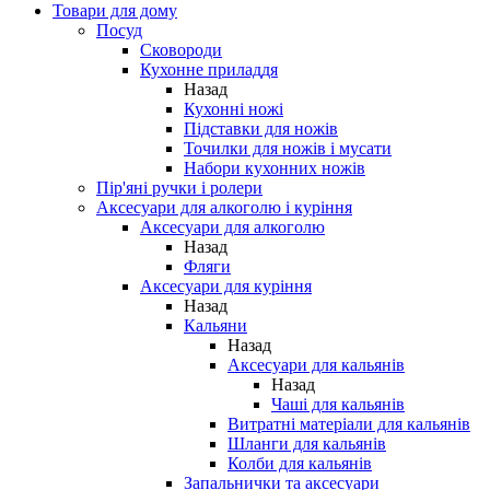
Товари для дому
Посуд
Сковороди
Кухонне приладдя
Назад
Кухонні ножі
Підставки для ножів
Точилки для ножів і мусати
Набори кухонних ножів
Пір'яні ручки і ролери
Аксесуари для алкоголю і куріння
Аксесуари для алкоголю
Назад
Фляги
Аксесуари для куріння
Назад
Кальяни
Назад
Аксесуари для кальянів
Назад
Чаші для кальянів
Витратні матеріали для кальянів
Шланги для кальянів
Колби для кальянів
Запальнички та аксесуари