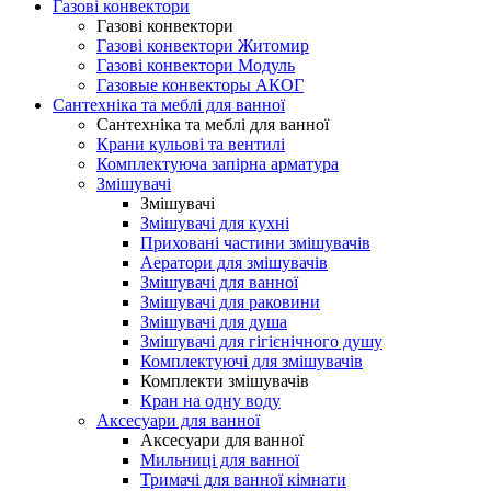
Газові конвектори
Газові конвектори
Газові конвектори Житомир
Газові конвектори Модуль
Газовые конвекторы АКОГ
Сантехніка та меблі для ванної
Сантехніка та меблі для ванної
Крани кульові та вентилі
Комплектуюча запірна арматура
Змішувачі
Змішувачі
Змішувачі для кухні
Приховані частини змішувачів
Аератори для змішувачів
Змішувачі для ванної
Змішувачі для раковини
Змішувачі для душа
Змішувачі для гігієнічного душу
Комплектуючі для змішувачів
Комплекти змішувачів
Кран на одну воду
Аксесуари для ванної
Аксесуари для ванної
Мильниці для ванної
Тримачі для ванної кімнати