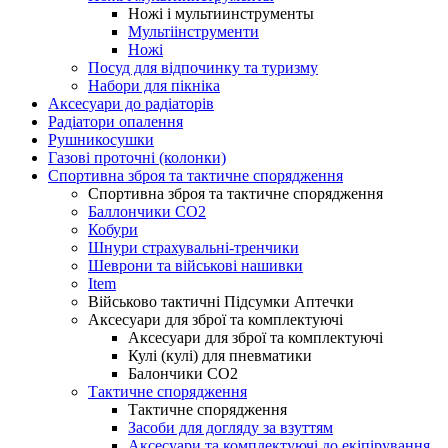
Ножі і мультиинструменты
Мультіінструменти
Ножі
Посуд для відпочинку та туризму
Набори для пікніка
Аксесуари до радіаторів
Радіатори опалення
Рушникосушки
Газові проточні (колонки)
Спортивна зброя та тактичне спорядження
Спортивна зброя та тактичне спорядження
Баллончики CO2
Кобури
Шнури страхувальні-тренчики
Шеврони та військові нашивки
Item
Військово тактичні Підсумки Аптечки
Аксесуари для зброї та комплектуючі
Аксесуари для зброї та комплектуючі
Кулі (кулі) для пневматики
Балончики CO2
Тактичне спорядження
Тактичне спорядження
Засоби для догляду за взуттям
Аксесуари та комплектуючі до екіпірування