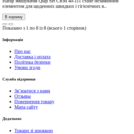
Набір змішувачів Qtap Set CRM 40-111 стане незамінним
елементом для щоденних швидких і гігієнічних в..
В корзину
Показано з 1 по 8 із 8 (всього 1 сторінок)
Інформація
Про нас
Доставка і оплата
Політика безпеки
Умови згоди
Служба підтримки
Зв’язатися з нами
Отзывы
Повернення товару
Мапа сайту
Додатково
Товари зі знижкою