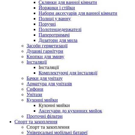
Склянки для ванної кімнати
Йоржики і стійки
Набори аксесуарів для ванної кімнати
Полиці у ванну
Поручні
Полотенцедержателі
Паперотримачі
Дозатори для мила
Засоби герметизації
Душові гарнітури
Кнопки для змиву
Інсталяції
Інсталяції
Комплектуючі для інсталяції
Бачки для унітазу
Арматура для унітазів
Сифони
Унітази
Кухонні мийки
Кухонні мийки
Аксесуари до кухонних мийок
Проточні фільтри
Спорт та захоплення
Спорт та захоплення
Універсальні мобільні батареї