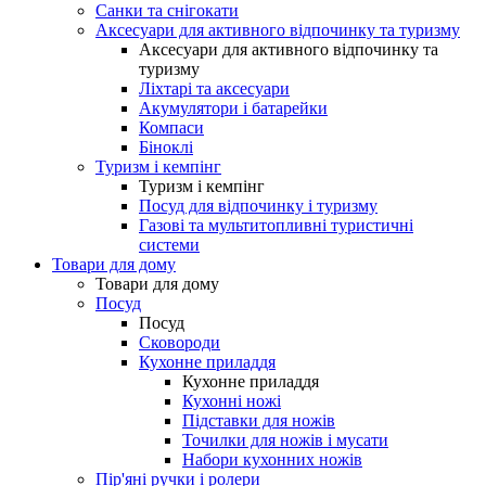
Санки та снігокати
Аксесуари для активного відпочинку та туризму
Аксесуари для активного відпочинку та
туризму
Ліхтарі та аксесуари
Акумулятори і батарейки
Компаси
Біноклі
Туризм і кемпінг
Туризм і кемпінг
Посуд для відпочинку і туризму
Газові та мультитопливні туристичні
системи
Товари для дому
Товари для дому
Посуд
Посуд
Сковороди
Кухонне приладдя
Кухонне приладдя
Кухонні ножі
Підставки для ножів
Точилки для ножів і мусати
Набори кухонних ножів
Пір'яні ручки і ролери