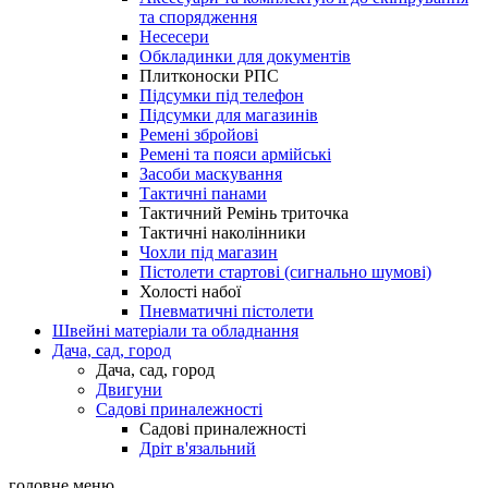
та спорядження
Несесери
Обкладинки для документів
Плитконоски РПС
Підсумки під телефон
Підсумки для магазинів
Ремені збройові
Ремені та пояси армійські
Засоби маскування
Тактичні панами
Тактичний Ремінь триточка
Тактичні наколінники
Чохли під магазин
Пістолети стартові (сигнально шумові)
Холості набої
Пневматичні пістолети
Швейні матеріали та обладнання
Дача, сад, город
Дача, сад, город
Двигуни
Садові приналежності
Садові приналежності
Дріт в'язальний
головне меню