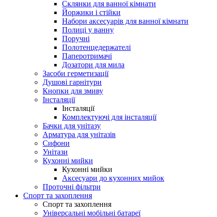
Склянки для ванної кімнати
Йоржики і стійки
Набори аксесуарів для ванної кімнати
Полиці у ванну
Поручні
Полотенцедержателі
Паперотримачі
Дозатори для мила
Засоби герметизації
Душові гарнітури
Кнопки для змиву
Інсталяції
Інсталяції
Комплектуючі для інсталяції
Бачки для унітазу
Арматура для унітазів
Сифони
Унітази
Кухонні мийки
Кухонні мийки
Аксесуари до кухонних мийок
Проточні фільтри
Спорт та захоплення
Спорт та захоплення
Універсальні мобільні батареї