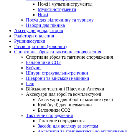
Ножі і мультиинструменты
Мультіінструменти
Ножі
Посуд для відпочинку та туризму
Набори для пікніка
Аксесуари до радіаторів
Радіатори опалення
Рушникосушки
Газові проточні (колонки)
Спортивна зброя та тактичне спорядження
Спортивна зброя та тактичне спорядження
Баллончики CO2
Кобури
Шнури страхувальні-тренчики
Шеврони та військові нашивки
Item
Військово тактичні Підсумки Аптечки
Аксесуари для зброї та комплектуючі
Аксесуари для зброї та комплектуючі
Кулі (кулі) для пневматики
Балончики CO2
Тактичне спорядження
Тактичне спорядження
Засоби для догляду за взуттям
Аксесуари та комплектуючі до екіпірування