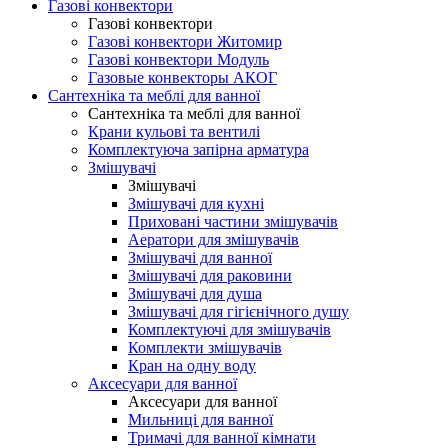
Газові конвектори
Газові конвектори
Газові конвектори Житомир
Газові конвектори Модуль
Газовые конвекторы АКОГ
Сантехніка та меблі для ванної
Сантехніка та меблі для ванної
Крани кульові та вентилі
Комплектуюча запірна арматура
Змішувачі
Змішувачі
Змішувачі для кухні
Приховані частини змішувачів
Аератори для змішувачів
Змішувачі для ванної
Змішувачі для раковини
Змішувачі для душа
Змішувачі для гігієнічного душу
Комплектуючі для змішувачів
Комплекти змішувачів
Кран на одну воду
Аксесуари для ванної
Аксесуари для ванної
Мильниці для ванної
Тримачі для ванної кімнати