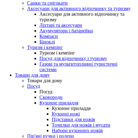
Санки та снігокати
Аксесуари для активного відпочинку та туризму
Аксесуари для активного відпочинку та
туризму
Ліхтарі та аксесуари
Акумулятори і батарейки
Компаси
Біноклі
Туризм і кемпінг
Туризм і кемпінг
Посуд для відпочинку і туризму
Газові та мультитопливні туристичні
системи
Товари для дому
Товари для дому
Посуд
Посуд
Сковороди
Кухонне приладдя
Кухонне приладдя
Кухонні ножі
Підставки для ножів
Точилки для ножів і мусати
Набори кухонних ножів
Пір'яні ручки і ролери