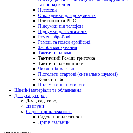
та спорядження
Несесери
Обкладинки для документів
Плитконоски РПС
Підсумки під телефон
Підсумки для магазинів
Ремені збройові
Ремені та пояси армійські
Засоби маскування
Тактичні панами
Тактичний Ремінь триточка
Тактичні наколінники
Чохли під магазин
Пістолети стартові (сигнально шумові)
Холості набої
Пневматичні пістолети
Швейні матеріали та обладнання
Дача, сад, город
Дача, сад, город
Двигуни
Садові приналежності
Садові приналежності
Дріт в'язальний
головне меню