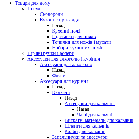
Товари для дому
Посуд
Сковороди
Кухонне приладдя
Назад
Кухонні ножі
Підставки для ножів
Точилки для ножів і мусати
Набори кухонних ножів
Пір'яні ручки і ролери
Аксесуари для алкоголю і куріння
Аксесуари для алкоголю
Назад
Фляги
Аксесуари для куріння
Назад
Кальяни
Назад
Аксесуари для кальянів
Назад
Чаші для кальянів
Витратні матеріали для кальянів
Шланги для кальянів
Колби для кальянів
Запальнички та аксесуари