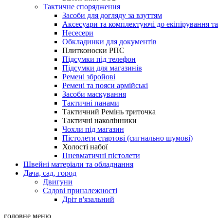
Тактичне спорядження
Засоби для догляду за взуттям
Аксесуари та комплектуючі до екіпірування т
Несесери
Обкладинки для документів
Плитконоски РПС
Підсумки під телефон
Підсумки для магазинів
Ремені збройові
Ремені та пояси армійські
Засоби маскування
Тактичні панами
Тактичний Ремінь триточка
Тактичні наколінники
Чохли під магазин
Пістолети стартові (сигнально шумові)
Холості набої
Пневматичні пістолети
Швейні матеріали та обладнання
Дача, сад, город
Двигуни
Садові приналежності
Дріт в'язальний
головне меню