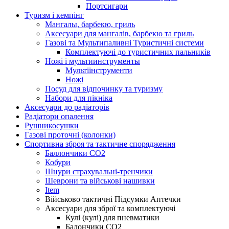
Портсигари
Туризм і кемпінг
Мангалы, барбекю, гриль
Аксесуари для мангалів, барбекю та гриль
Газові та Мультипаливні Туристичні системи
Комплектуючі до туристичних пальників
Ножі і мультиинструменты
Мультіінструменти
Ножі
Посуд для відпочинку та туризму
Набори для пікніка
Аксесуари до радіаторів
Радіатори опалення
Рушникосушки
Газові проточні (колонки)
Спортивна зброя та тактичне спорядження
Баллончики CO2
Кобури
Шнури страхувальні-тренчики
Шеврони та військові нашивки
Item
Військово тактичні Підсумки Аптечки
Аксесуари для зброї та комплектуючі
Кулі (кулі) для пневматики
Балончики CO2