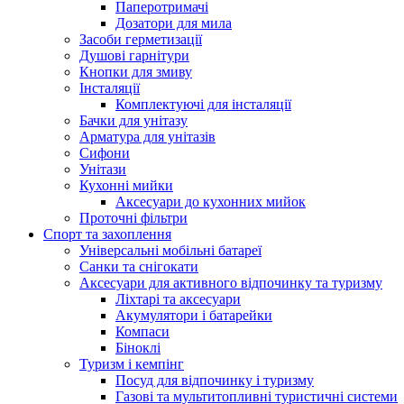
Паперотримачі
Дозатори для мила
Засоби герметизації
Душові гарнітури
Кнопки для змиву
Інсталяції
Комплектуючі для інсталяції
Бачки для унітазу
Арматура для унітазів
Сифони
Унітази
Кухонні мийки
Аксесуари до кухонних мийок
Проточні фільтри
Спорт та захоплення
Універсальні мобільні батареї
Санки та снігокати
Аксесуари для активного відпочинку та туризму
Ліхтарі та аксесуари
Акумулятори і батарейки
Компаси
Біноклі
Туризм і кемпінг
Посуд для відпочинку і туризму
Газові та мультитопливні туристичні системи