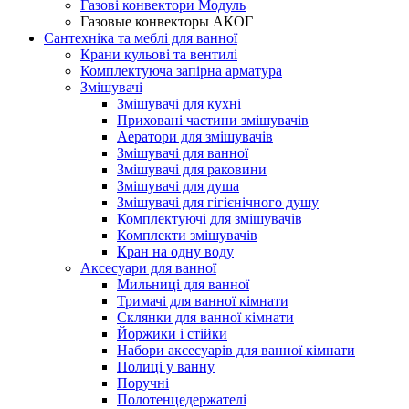
Газові конвектори Модуль
Газовые конвекторы АКОГ
Сантехніка та меблі для ванної
Крани кульові та вентилі
Комплектуюча запірна арматура
Змішувачі
Змішувачі для кухні
Приховані частини змішувачів
Аератори для змішувачів
Змішувачі для ванної
Змішувачі для раковини
Змішувачі для душа
Змішувачі для гігієнічного душу
Комплектуючі для змішувачів
Комплекти змішувачів
Кран на одну воду
Аксесуари для ванної
Мильниці для ванної
Тримачі для ванної кімнати
Склянки для ванної кімнати
Йоржики і стійки
Набори аксесуарів для ванної кімнати
Полиці у ванну
Поручні
Полотенцедержателі