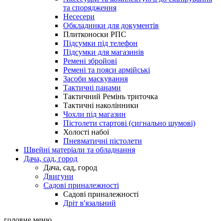
та спорядження
Несесери
Обкладинки для документів
Плитконоски РПС
Підсумки під телефон
Підсумки для магазинів
Ремені збройові
Ремені та пояси армійські
Засоби маскування
Тактичні панами
Тактичний Ремінь триточка
Тактичні наколінники
Чохли під магазин
Пістолети стартові (сигнально шумові)
Холості набої
Пневматичні пістолети
Швейні матеріали та обладнання
Дача, сад, город
Дача, сад, город
Двигуни
Садові приналежності
Садові приналежності
Дріт в'язальний
головне меню