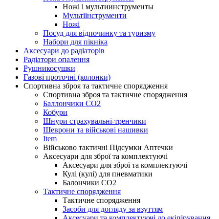
Ножі і мультиинструменты
Мультіінструменти
Ножі
Посуд для відпочинку та туризму
Набори для пікніка
Аксесуари до радіаторів
Радіатори опалення
Рушникосушки
Газові проточні (колонки)
Спортивна зброя та тактичне спорядження
Спортивна зброя та тактичне спорядження
Баллончики CO2
Кобури
Шнури страхувальні-тренчики
Шеврони та військові нашивки
Item
Військово тактичні Підсумки Аптечки
Аксесуари для зброї та комплектуючі
Аксесуари для зброї та комплектуючі
Кулі (кулі) для пневматики
Балончики CO2
Тактичне спорядження
Тактичне спорядження
Засоби для догляду за взуттям
Аксесуари та комплектуючі до екіпірування