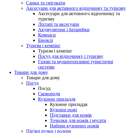
Санки та снігокати
Аксесуари для активного відпочинку та туризму
Аксесуари для активного відпочинку та
туризму
Ліхтарі та аксесуари
Акумулятори і батарейки
Компаси
Біноклі
Туризм і кемпінг
Туризм і кемпінг
Посуд для відпочинку і туризму
Газові та мультитопливні туристичні
системи
Товари для дому
Товари для дому
Посуд
Посуд
Сковороди
Кухонне приладдя
Кухонне приладдя
Кухонні ножі
Підставки для ножів
Точилки для ножів і мусати
Набори кухонних ножів
Пір'яні ручки і ролери