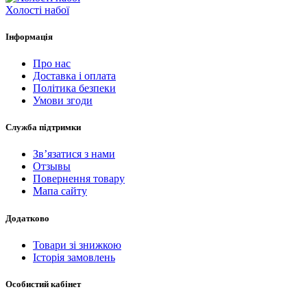
Холості набої
Інформація
Про нас
Доставка і оплата
Політика безпеки
Умови згоди
Служба підтримки
Зв’язатися з нами
Отзывы
Повернення товару
Мапа сайту
Додатково
Товари зі знижкою
Історія замовлень
Особистий кабінет