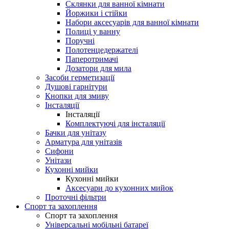
Склянки для ванної кімнати
Йоржики і стійки
Набори аксесуарів для ванної кімнати
Полиці у ванну
Поручні
Полотенцедержателі
Паперотримачі
Дозатори для мила
Засоби герметизації
Душові гарнітури
Кнопки для змиву
Інсталяції
Інсталяції
Комплектуючі для інсталяції
Бачки для унітазу
Арматура для унітазів
Сифони
Унітази
Кухонні мийки
Кухонні мийки
Аксесуари до кухонних мийок
Проточні фільтри
Спорт та захоплення
Спорт та захоплення
Універсальні мобільні батареї