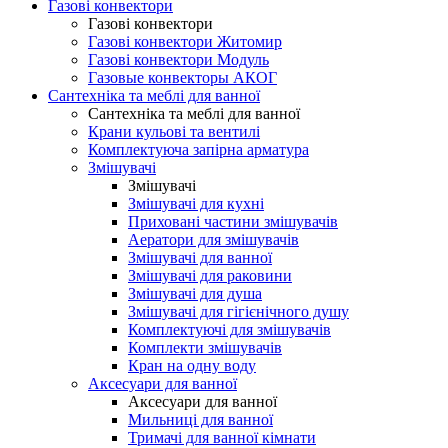
Газові конвектори
Газові конвектори
Газові конвектори Житомир
Газові конвектори Модуль
Газовые конвекторы АКОГ
Сантехніка та меблі для ванної
Сантехніка та меблі для ванної
Крани кульові та вентилі
Комплектуюча запірна арматура
Змішувачі
Змішувачі
Змішувачі для кухні
Приховані частини змішувачів
Аератори для змішувачів
Змішувачі для ванної
Змішувачі для раковини
Змішувачі для душа
Змішувачі для гігієнічного душу
Комплектуючі для змішувачів
Комплекти змішувачів
Кран на одну воду
Аксесуари для ванної
Аксесуари для ванної
Мильниці для ванної
Тримачі для ванної кімнати