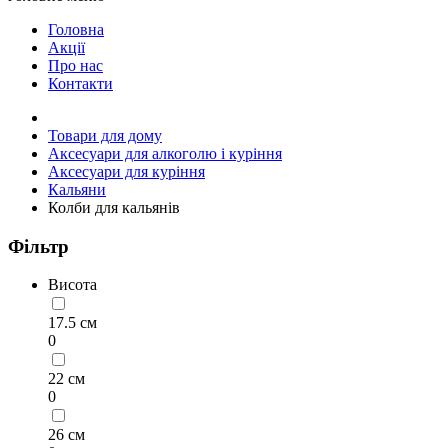
Головна
Акції
Про нас
Контакти
Товари для дому
Аксесуари для алкоголю і куріння
Аксесуари для куріння
Кальяни
Колби для кальянів
Фільтр
Висота
17.5 см
0
22 см
0
26 см