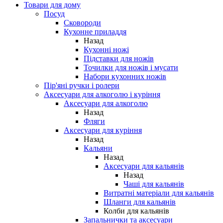
Товари для дому
Посуд
Сковороди
Кухонне приладдя
Назад
Кухонні ножі
Підставки для ножів
Точилки для ножів і мусати
Набори кухонних ножів
Пір'яні ручки і ролери
Аксесуари для алкоголю і куріння
Аксесуари для алкоголю
Назад
Фляги
Аксесуари для куріння
Назад
Кальяни
Назад
Аксесуари для кальянів
Назад
Чаші для кальянів
Витратні матеріали для кальянів
Шланги для кальянів
Колби для кальянів
Запальнички та аксесуари