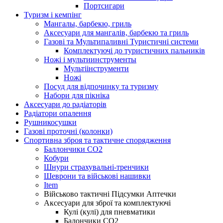
Портсигари
Туризм і кемпінг
Мангалы, барбекю, гриль
Аксесуари для мангалів, барбекю та гриль
Газові та Мультипаливні Туристичні системи
Комплектуючі до туристичних пальників
Ножі і мультиинструменты
Мультіінструменти
Ножі
Посуд для відпочинку та туризму
Набори для пікніка
Аксесуари до радіаторів
Радіатори опалення
Рушникосушки
Газові проточні (колонки)
Спортивна зброя та тактичне спорядження
Баллончики CO2
Кобури
Шнури страхувальні-тренчики
Шеврони та військові нашивки
Item
Військово тактичні Підсумки Аптечки
Аксесуари для зброї та комплектуючі
Кулі (кулі) для пневматики
Балончики CO2