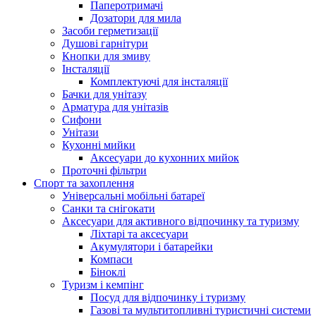
Паперотримачі
Дозатори для мила
Засоби герметизації
Душові гарнітури
Кнопки для змиву
Інсталяції
Комплектуючі для інсталяції
Бачки для унітазу
Арматура для унітазів
Сифони
Унітази
Кухонні мийки
Аксесуари до кухонних мийок
Проточні фільтри
Спорт та захоплення
Універсальні мобільні батареї
Санки та снігокати
Аксесуари для активного відпочинку та туризму
Ліхтарі та аксесуари
Акумулятори і батарейки
Компаси
Біноклі
Туризм і кемпінг
Посуд для відпочинку і туризму
Газові та мультитопливні туристичні системи