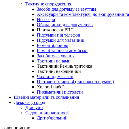
Тактичне спорядження
Засоби для догляду за взуттям
Аксесуари та комплектуючі до екіпірування т
Несесери
Обкладинки для документів
Плитконоски РПС
Підсумки під телефон
Підсумки для магазинів
Ремені збройові
Ремені та пояси армійські
Засоби маскування
Тактичні панами
Тактичний Ремінь триточка
Тактичні наколінники
Чохли під магазин
Пістолети стартові (сигнально шумові)
Холості набої
Пневматичні пістолети
Швейні матеріали та обладнання
Дача, сад, город
Двигуни
Садові приналежності
Дріт в'язальний
головне меню