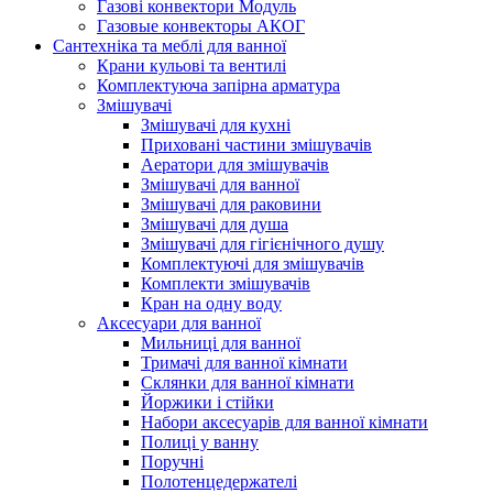
Газові конвектори Модуль
Газовые конвекторы АКОГ
Сантехніка та меблі для ванної
Крани кульові та вентилі
Комплектуюча запірна арматура
Змішувачі
Змішувачі для кухні
Приховані частини змішувачів
Аератори для змішувачів
Змішувачі для ванної
Змішувачі для раковини
Змішувачі для душа
Змішувачі для гігієнічного душу
Комплектуючі для змішувачів
Комплекти змішувачів
Кран на одну воду
Аксесуари для ванної
Мильниці для ванної
Тримачі для ванної кімнати
Склянки для ванної кімнати
Йоржики і стійки
Набори аксесуарів для ванної кімнати
Полиці у ванну
Поручні
Полотенцедержателі