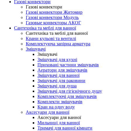
Газові конвектори
Газові конвектори
Газові конвектори Житомир
Газові конвектори Модуль
Газовые конвекторы АКОГ
Сантехніка та меблі для ванної
Сантехніка та меблі для ванної
Крани кульові та вентилі
Комплектуюча запірна арматура
Змішувачі
Змішувачі
Змішувачі для кухні
Приховані частини змішувачів
Аератори для змішувачів
Змішувачі для ванної
Змішувачі для раковини
Змішувачі для душа
Змішувачі для гігієнічного душу
Комплектуючі для змішувачів
Комплекти змішувачів
Кран на одну воду
Аксесуари для ванної
Аксесуари для ванної
Мильниці для ванної
Тримачі для ванної кімнати