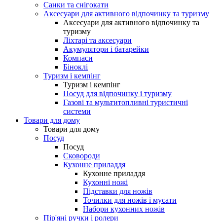
Санки та снігокати
Аксесуари для активного відпочинку та туризму
Аксесуари для активного відпочинку та
туризму
Ліхтарі та аксесуари
Акумулятори і батарейки
Компаси
Біноклі
Туризм і кемпінг
Туризм і кемпінг
Посуд для відпочинку і туризму
Газові та мультитопливні туристичні
системи
Товари для дому
Товари для дому
Посуд
Посуд
Сковороди
Кухонне приладдя
Кухонне приладдя
Кухонні ножі
Підставки для ножів
Точилки для ножів і мусати
Набори кухонних ножів
Пір'яні ручки і ролери