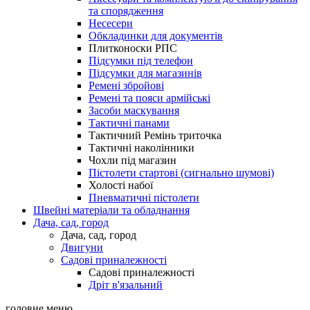
та спорядження
Несесери
Обкладинки для документів
Плитконоски РПС
Підсумки під телефон
Підсумки для магазинів
Ремені збройові
Ремені та пояси армійські
Засоби маскування
Тактичні панами
Тактичний Ремінь триточка
Тактичні наколінники
Чохли під магазин
Пістолети стартові (сигнально шумові)
Холості набої
Пневматичні пістолети
Швейні матеріали та обладнання
Дача, сад, город
Дача, сад, город
Двигуни
Садові приналежності
Садові приналежності
Дріт в'язальний
головне меню