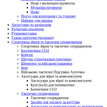
Ножі і мультиинструменты
Мультіінструменти
Ножі
Посуд для відпочинку та туризму
Набори для пікніка
Аксесуари до радіаторів
Радіатори опалення
Рушникосушки
Газові проточні (колонки)
Спортивна зброя та тактичне спорядження
Спортивна зброя та тактичне спорядження
Баллончики CO2
Кобури
Шнури страхувальні-тренчики
Шеврони та військові нашивки
Item
Військово тактичні Підсумки Аптечки
Аксесуари для зброї та комплектуючі
Аксесуари для зброї та комплектуючі
Кулі (кулі) для пневматики
Балончики CO2
Тактичне спорядження
Тактичне спорядження
Засоби для догляду за взуттям
Аксесуари та комплектуючі до екіпірування