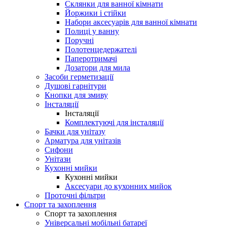
Склянки для ванної кімнати
Йоржики і стійки
Набори аксесуарів для ванної кімнати
Полиці у ванну
Поручні
Полотенцедержателі
Паперотримачі
Дозатори для мила
Засоби герметизації
Душові гарнітури
Кнопки для змиву
Інсталяції
Інсталяції
Комплектуючі для інсталяції
Бачки для унітазу
Арматура для унітазів
Сифони
Унітази
Кухонні мийки
Кухонні мийки
Аксесуари до кухонних мийок
Проточні фільтри
Спорт та захоплення
Спорт та захоплення
Універсальні мобільні батареї