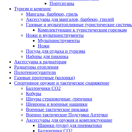
Портсигары
Туризм и кемпинг
Мангалы, барбекю, гриль
Аксессуары для мангалов, барбекю, грилей
Газовые и мультитопливные туристические систем
Комплектующие к туристическим горелкам
Ножи и мультиинструменты
Мультиинструменты
Ножи
Посуда для отдыха и туризма
Наборы для пикника
Аксессуары к радиаторам
Радиаторы отопления
Полотенцесушители
Газовые проточные (колонки)
Спортивное оружие и тактическое снаряжение
Баллончики CO2
Кобуры
Шнуры страховочные -тренчики
Шевроны и военные нашивки
Военные тактические рюкзаки
Военно тактические Подсумки Аптечки
Аксессуары для оружия и комплектующие
Шарики (пули) для пневматики
Баллончики CO2