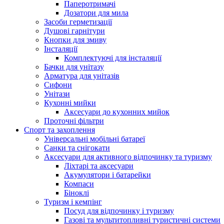
Паперотримачі
Дозатори для мила
Засоби герметизації
Душові гарнітури
Кнопки для змиву
Інсталяції
Комплектуючі для інсталяції
Бачки для унітазу
Арматура для унітазів
Сифони
Унітази
Кухонні мийки
Аксесуари до кухонних мийок
Проточні фільтри
Спорт та захоплення
Універсальні мобільні батареї
Санки та снігокати
Аксесуари для активного відпочинку та туризму
Ліхтарі та аксесуари
Акумулятори і батарейки
Компаси
Біноклі
Туризм і кемпінг
Посуд для відпочинку і туризму
Газові та мультитопливні туристичні системи