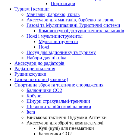
Портсигари
Туризм і кемпінг
Мангалы, барбекю, гриль
Аксесуари для мангалів, барбекю та гриль
Газові та Мультипаливні Туристичні системи
Комплектуючі до туристичних пальників
Ножі і мультиинструменты
Мультіінструменти
Ножі
Посуд для відпочинку та туризму
Набори для пікніка
Аксесуари до радіаторів
Радіатори опалення
Рушникосушки
Газові проточні (колонки)
Спортивна зброя та тактичне спорядження
Баллончики CO2
Кобури
Шнури страхувальні-тренчики
Шеврони та військові нашивки
Item
Військово тактичні Підсумки Аптечки
Аксесуари для зброї та комплектуючі
Кулі (кулі) для пневматики
Балончики CO2