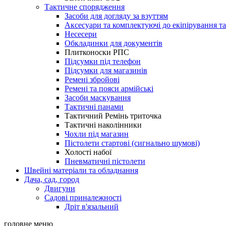
Тактичне спорядження
Засоби для догляду за взуттям
Аксесуари та комплектуючі до екіпірування т
Несесери
Обкладинки для документів
Плитконоски РПС
Підсумки під телефон
Підсумки для магазинів
Ремені збройові
Ремені та пояси армійські
Засоби маскування
Тактичні панами
Тактичний Ремінь триточка
Тактичні наколінники
Чохли під магазин
Пістолети стартові (сигнально шумові)
Холості набої
Пневматичні пістолети
Швейні матеріали та обладнання
Дача, сад, город
Двигуни
Садові приналежності
Дріт в'язальний
головне меню