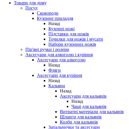
Товари для дому
Посуд
Сковороди
Кухонне приладдя
Назад
Кухонні ножі
Підставки для ножів
Точилки для ножів і мусати
Набори кухонних ножів
Пір'яні ручки і ролери
Аксесуари для алкоголю і куріння
Аксесуари для алкоголю
Назад
Фляги
Аксесуари для куріння
Назад
Кальяни
Назад
Аксесуари для кальянів
Назад
Чаші для кальянів
Витратні матеріали для кальянів
Шланги для кальянів
Колби для кальянів
Запальнички та аксесуари