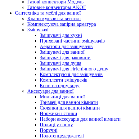
Газові конвектори Модуль
Газовые конвекторы АКОГ
Сантехніка та меблі для ванної
Крани кульові та вентилі
Комплектуюча запірна арматура
Змішувачі
Змішувачі для кухні
Приховані частини змішувачів
Аератори для змішувачів
Змішувачі для ванної
Змішувачі для раковини
Змішувачі для душа
Змішувачі для гігієнічного душу
Комплектуючі для змішувачів
Комплекти змішувачів
Кран на одну воду
Аксесуари для ванної
Мильниці для ванної
Тримачі для ванної кімнати
Склянки для ванної кімнати
Йоржики і стійки
Набори аксесуарів для ванної кімнати
Полиці у ванну
Поручні
Полотенцедержателі