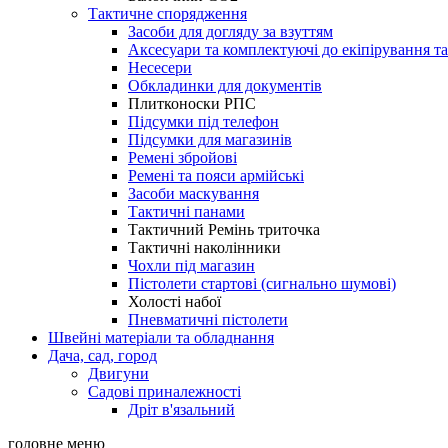
Тактичне спорядження
Засоби для догляду за взуттям
Аксесуари та комплектуючі до екіпірування т
Несесери
Обкладинки для документів
Плитконоски РПС
Підсумки під телефон
Підсумки для магазинів
Ремені збройові
Ремені та пояси армійські
Засоби маскування
Тактичні панами
Тактичний Ремінь триточка
Тактичні наколінники
Чохли під магазин
Пістолети стартові (сигнально шумові)
Холості набої
Пневматичні пістолети
Швейні матеріали та обладнання
Дача, сад, город
Двигуни
Садові приналежності
Дріт в'язальний
головне меню