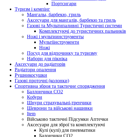
Портсигари
Туризм і кемпінг
Мангалы, барбекю, гриль
Аксесуари для мангалів, барбекю та гриль
Газові та Мультипаливні Туристичні системи
Комплектуючі до туристичних пальників
Ножі і мультиинструменты
Мультіінструменти
Ножі
Посуд для відпочинку та туризму
Набори для пікніка
Аксесуари до радіаторів
Радіатори опалення
Рушникосушки
Газові проточні (колонки)
Спортивна зброя та тактичне спорядження
Баллончики CO2
Кобури
Шнури страхувальні-тренчики
Шеврони та військові нашивки
Item
Військово тактичні Підсумки Аптечки
Аксесуари для зброї та комплектуючі
Кулі (кулі) для пневматики
Балончики CO2