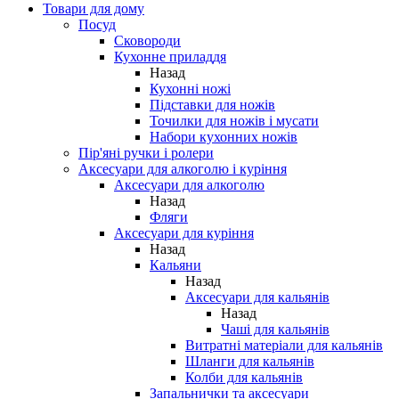
Товари для дому
Посуд
Сковороди
Кухонне приладдя
Назад
Кухонні ножі
Підставки для ножів
Точилки для ножів і мусати
Набори кухонних ножів
Пір'яні ручки і ролери
Аксесуари для алкоголю і куріння
Аксесуари для алкоголю
Назад
Фляги
Аксесуари для куріння
Назад
Кальяни
Назад
Аксесуари для кальянів
Назад
Чаші для кальянів
Витратні матеріали для кальянів
Шланги для кальянів
Колби для кальянів
Запальнички та аксесуари