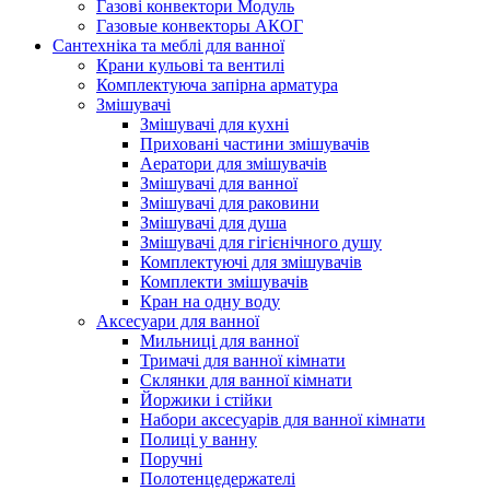
Газові конвектори Модуль
Газовые конвекторы АКОГ
Сантехніка та меблі для ванної
Крани кульові та вентилі
Комплектуюча запірна арматура
Змішувачі
Змішувачі для кухні
Приховані частини змішувачів
Аератори для змішувачів
Змішувачі для ванної
Змішувачі для раковини
Змішувачі для душа
Змішувачі для гігієнічного душу
Комплектуючі для змішувачів
Комплекти змішувачів
Кран на одну воду
Аксесуари для ванної
Мильниці для ванної
Тримачі для ванної кімнати
Склянки для ванної кімнати
Йоржики і стійки
Набори аксесуарів для ванної кімнати
Полиці у ванну
Поручні
Полотенцедержателі