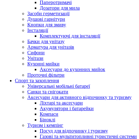
Паперотримачі
Дозатори для мила
Засоби герметизації
Душові гарнітури
Кнопки для змиву
Інсталяції
Комплектуючі для інсталяції
Бачки для унітазу
Арматура для унітазів
Сифони
Унітази
Кухонні мийки
Аксесуари до кухонних мийок
Проточні фільтри
Спорт та захоплення
Універсальні мобільні батареї
Санки та снігокати
Аксесуари для активного відпочинку та туризму
Ліхтарі та аксесуари
Акумулятори і батарейки
Компаси
Біноклі
Туризм і кемпінг
Посуд для відпочинку і туризму
Газові та мультитопливні туристичні системи