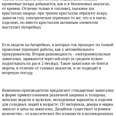
кремневые (искра добывается, как и в бензиновых аналогах,
от кремня. Отличие только в топливе), пьезовие (на
кристаллах кварца- при трении кристаллы образуют искру,
зажигая газ), электрические (принцип то же, что и в пьезо-
изделиях, но вместо кристаллов активным элементом
выступает батарейка).
Есть модели на батарейках, в которых ток проходит по тонкой
проволоке (принцип работы, как у автомобильного
прикуривателя). Вторая разновидность - электроимпульсные
зажигалки, заряжаются через usb-порт (в среднем нужно
подпитывать их раз в 2 месяца). Такие зажигалки не боятся
мороза, в отличие от газовых аналогов, и не подводят в
ветреную погоду.
Компании-производители предлагают стандартные зажигалки
в форме прямоугольников различной ширины и толщины,
женские модели и мужские, молодежные варианты и изделия
для солидных людей в возрасте. От материала, декора и марки
зависит и цена на зажигалку. Дизайнов существует огромное
количество - от классических без излишеств в коллекционных