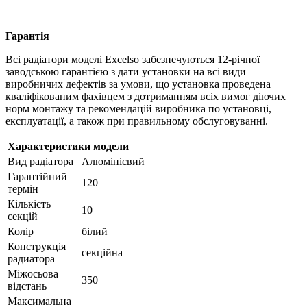
Гарантія
Всі радіатори моделі Excelso забезпечуються 12-річної
заводською гарантією з дати установки на всі види
виробничих дефектів за умови, що установка проведена
кваліфікованим фахівцем з дотриманням всіх вимог діючих
норм монтажу та рекомендацій виробника по установці,
експлуатації, а також при правильному обслуговуванні.
Характеристики модели
Вид радіатора
Алюмінієвий
Гарантійний
120
термін
Кількість
10
секцій
Колір
білий
Конструкція
секційна
радиатора
Міжосьова
350
відстань
Максимальна