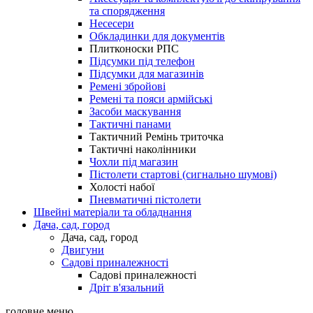
та спорядження
Несесери
Обкладинки для документів
Плитконоски РПС
Підсумки під телефон
Підсумки для магазинів
Ремені збройові
Ремені та пояси армійські
Засоби маскування
Тактичні панами
Тактичний Ремінь триточка
Тактичні наколінники
Чохли під магазин
Пістолети стартові (сигнально шумові)
Холості набої
Пневматичні пістолети
Швейні матеріали та обладнання
Дача, сад, город
Дача, сад, город
Двигуни
Садові приналежності
Садові приналежності
Дріт в'язальний
головне меню