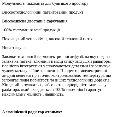
Модульність: підходить для будь-якого простору
Високотехнологічний патентований продукт
Високоякісна двоетапна фарбування
100% тестування всієї продукції
Покращений теплообмін, високий тепловий потік
Нова заглушка
Завдяки технології термоелектричної дифузії, на яку подана
заявка на патент, алюміній в місці стику заглушки радіатора,
повністю інтегрується з сполучаються деталями і забезпечує
чудову металургійне зчеплення. Процес термоелектричної
дифузії ведеться при точно контрольованою температурі, що
запобігає появі пористості та інших технологічних дефектів.
Кінцевий результат - це абсолютна однорідність матеріалу
радіатора, який складається з 100% алюмінію і гарантує
максимальну міцність і надійність.
Алюмінієвий радіатор отримує: