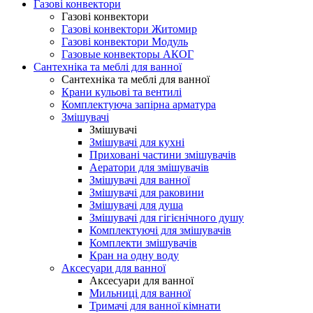
Газові конвектори
Газові конвектори
Газові конвектори Житомир
Газові конвектори Модуль
Газовые конвекторы АКОГ
Сантехніка та меблі для ванної
Сантехніка та меблі для ванної
Крани кульові та вентилі
Комплектуюча запірна арматура
Змішувачі
Змішувачі
Змішувачі для кухні
Приховані частини змішувачів
Аератори для змішувачів
Змішувачі для ванної
Змішувачі для раковини
Змішувачі для душа
Змішувачі для гігієнічного душу
Комплектуючі для змішувачів
Комплекти змішувачів
Кран на одну воду
Аксесуари для ванної
Аксесуари для ванної
Мильниці для ванної
Тримачі для ванної кімнати