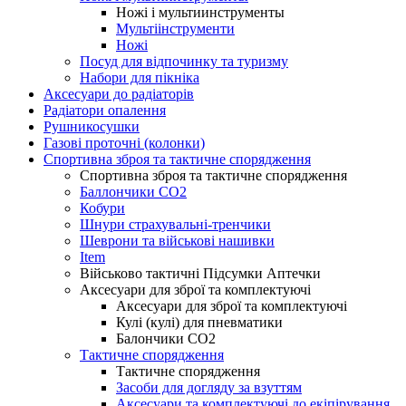
Ножі і мультиинструменты
Мультіінструменти
Ножі
Посуд для відпочинку та туризму
Набори для пікніка
Аксесуари до радіаторів
Радіатори опалення
Рушникосушки
Газові проточні (колонки)
Спортивна зброя та тактичне спорядження
Спортивна зброя та тактичне спорядження
Баллончики CO2
Кобури
Шнури страхувальні-тренчики
Шеврони та військові нашивки
Item
Військово тактичні Підсумки Аптечки
Аксесуари для зброї та комплектуючі
Аксесуари для зброї та комплектуючі
Кулі (кулі) для пневматики
Балончики CO2
Тактичне спорядження
Тактичне спорядження
Засоби для догляду за взуттям
Аксесуари та комплектуючі до екіпірування