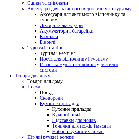
Санки та снігокати
Аксесуари для активного відпочинку та туризму
Аксесуари для активного відпочинку та
туризму
Ліхтарі та аксесуари
Акумулятори і батарейки
Компаси
Біноклі
Туризм і кемпінг
Туризм і кемпінг
Посуд для відпочинку і туризму
Газові та мультитопливні туристичні
системи
Товари для дому
Товари для дому
Посуд
Посуд
Сковороди
Кухонне приладдя
Кухонне приладдя
Кухонні ножі
Підставки для ножів
Точилки для ножів і мусати
Набори кухонних ножів
Пір'яні ручки і ролери