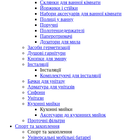
Склянки для ванної кімнати
Йоржики і стійки
Набори аксесуарів для ванної кімнати
Полиці у ванну
Поручні
Полотенцедержателі
Паперотримачі
Дозатори для мила
Засоби герметизації
Душові гарнітури
Кнопки для змиву
Інсталяції
Інсталяції
Комплектуючі для інсталяції
Бачки для унітазу
Арматура для унітазів
Сифони
Унітази
Кухонні мийки
Кухонні мийки
Аксесуари до кухонних мийок
Проточні фільтри
Спорт та захоплення
Спорт та захоплення
Універсальні мобільні батареї