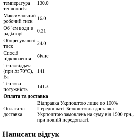
температура
130.0
теплоносія
Максимальний
16.0
робочий тиск
Об `єм води в
0.21
радіаторі
Обпресувальні
24.0
тиск
Спосіб
бічне
підключення
Тепловіддача
(при Δt 70°C),
141
Вт
Теплова
141.3
потужність
Оплата та доставка
Відправка Укрпоштою лише по 100%
Оплата та
Передоплаті. Безкоштовна доставка
доставка
Укрпоштою замовлень на суму від 1500 грн.,
при повній передоплаті.
Написати відгук