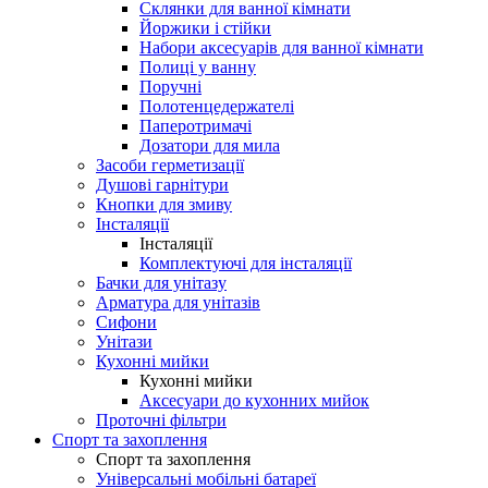
Склянки для ванної кімнати
Йоржики і стійки
Набори аксесуарів для ванної кімнати
Полиці у ванну
Поручні
Полотенцедержателі
Паперотримачі
Дозатори для мила
Засоби герметизації
Душові гарнітури
Кнопки для змиву
Інсталяції
Інсталяції
Комплектуючі для інсталяції
Бачки для унітазу
Арматура для унітазів
Сифони
Унітази
Кухонні мийки
Кухонні мийки
Аксесуари до кухонних мийок
Проточні фільтри
Спорт та захоплення
Спорт та захоплення
Універсальні мобільні батареї