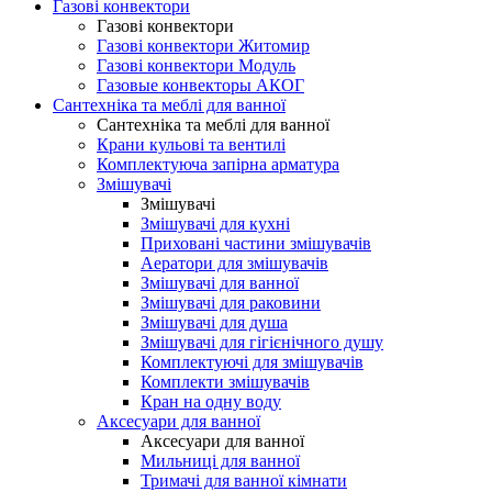
Газові конвектори
Газові конвектори
Газові конвектори Житомир
Газові конвектори Модуль
Газовые конвекторы АКОГ
Сантехніка та меблі для ванної
Сантехніка та меблі для ванної
Крани кульові та вентилі
Комплектуюча запірна арматура
Змішувачі
Змішувачі
Змішувачі для кухні
Приховані частини змішувачів
Аератори для змішувачів
Змішувачі для ванної
Змішувачі для раковини
Змішувачі для душа
Змішувачі для гігієнічного душу
Комплектуючі для змішувачів
Комплекти змішувачів
Кран на одну воду
Аксесуари для ванної
Аксесуари для ванної
Мильниці для ванної
Тримачі для ванної кімнати