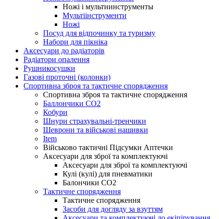
Ножі і мультиинструменты
Мультіінструменти
Ножі
Посуд для відпочинку та туризму
Набори для пікніка
Аксесуари до радіаторів
Радіатори опалення
Рушникосушки
Газові проточні (колонки)
Спортивна зброя та тактичне спорядження
Спортивна зброя та тактичне спорядження
Баллончики CO2
Кобури
Шнури страхувальні-тренчики
Шеврони та військові нашивки
Item
Військово тактичні Підсумки Аптечки
Аксесуари для зброї та комплектуючі
Аксесуари для зброї та комплектуючі
Кулі (кулі) для пневматики
Балончики CO2
Тактичне спорядження
Тактичне спорядження
Засоби для догляду за взуттям
Аксесуари та комплектуючі до екіпірування