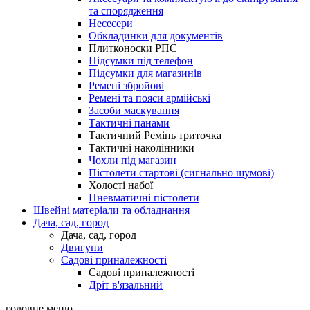
та спорядження
Несесери
Обкладинки для документів
Плитконоски РПС
Підсумки під телефон
Підсумки для магазинів
Ремені збройові
Ремені та пояси армійські
Засоби маскування
Тактичні панами
Тактичний Ремінь триточка
Тактичні наколінники
Чохли під магазин
Пістолети стартові (сигнально шумові)
Холості набої
Пневматичні пістолети
Швейні матеріали та обладнання
Дача, сад, город
Дача, сад, город
Двигуни
Садові приналежності
Садові приналежності
Дріт в'язальний
головне меню