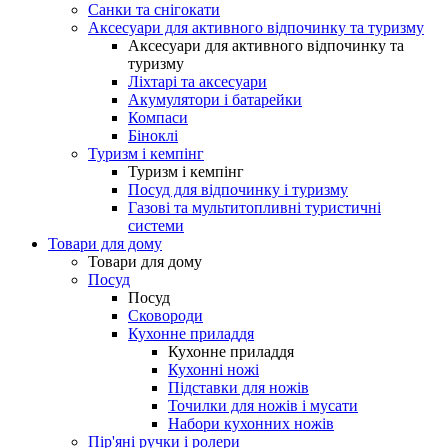
Санки та снігокати
Аксесуари для активного відпочинку та туризму
Аксесуари для активного відпочинку та
туризму
Ліхтарі та аксесуари
Акумулятори і батарейки
Компаси
Біноклі
Туризм і кемпінг
Туризм і кемпінг
Посуд для відпочинку і туризму
Газові та мультитопливні туристичні
системи
Товари для дому
Товари для дому
Посуд
Посуд
Сковороди
Кухонне приладдя
Кухонне приладдя
Кухонні ножі
Підставки для ножів
Точилки для ножів і мусати
Набори кухонних ножів
Пір'яні ручки і ролери