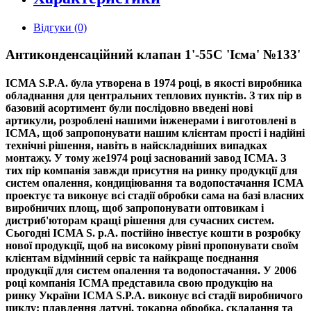
Відгуки (0)
Антиконденсаційний клапан 1'-55C 'Ісма' №133'
ICMA
S.P.A. була утворена в 1974 році, в якості виробника
обладнання для центральних теплових пунктів. З тих пір в
базовий асортимент були послідовно введені нові
артикули, розроблені нашими інженерами і виготовлені в
ICMA, щоб запропонувати нашим клієнтам прості і надійні
технічні рішення, навіть в найскладніших випадках
монтажу. У тому же1974 році заснований завод ICMA. З
тих пір компанія завжди присутня на ринку продукції для
систем опалення, кондиціювання та водопостачання ICMA
проектує та виконує всі стадії обробки сама на базі власних
виробничих площ, щоб запропонувати оптовикам і
дистриб'юторам кращі рішення для сучасних систем.
Сьогодні ICMA S. p.A. постійно інвестує кошти в розробку
нової продукції, щоб на високому рівні пропонувати своїм
клієнтам відмінний сервіс та найкраще поєднання
продукції для систем опалення та водопостачання. У 2006
році компанія ICMA представила свою продукцію на
ринку України ICMA S.P.A. виконує всі стадії виробничого
циклу: плавлення латуні, токарна обробка, складання та