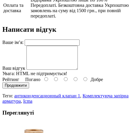
Оплата та
Передоплаті. Безкоштовна доставка Укрпоштою
доставка
замовлень на суму від 1500 грн., при повній
передоплаті.
Написати відгук
Ваше ім’я:
Ваш відгук
Увага:
HTML не підтримується!
Рейтинг
Погано
Добре
Продовжити
Теги:
антиконденсационный клапан 1
,
Комплектуюча запірна
арматура
,
Icma
Переглянуті