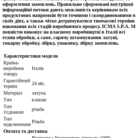
оформлення замовлень. Правильно сформовані внутрішні
інформаційні потоки дають можливість керівникам всіх
продуктових напрямків бути точними і скоординованими в
своїх діях, а також чітко дотримуватися тимчасові терміни
виконання всіх стадій виробничого процесу. ICMA S.P.A. M
повністю виконує на власному виробництві в Італії всі
етапи обробки, а саме, гарячу штампування латуні,
токарну обробку, збірку, упаковку, збірку замовлень.
Характеристики модели
Країна-
виробник
Італія
товару
Гарантійний
24 міс.
термін
Матеріал
латунь
Тип
клапан
Тип
різьба
з'єднання
Тип
Різьба
підключення
Оплата та доставка
Відправка Укрпоштою лише по 100%