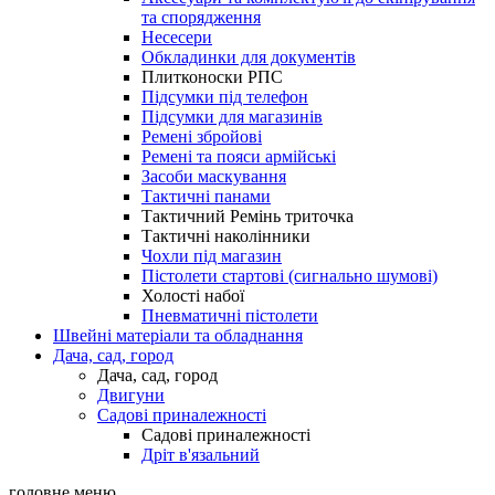
та спорядження
Несесери
Обкладинки для документів
Плитконоски РПС
Підсумки під телефон
Підсумки для магазинів
Ремені збройові
Ремені та пояси армійські
Засоби маскування
Тактичні панами
Тактичний Ремінь триточка
Тактичні наколінники
Чохли під магазин
Пістолети стартові (сигнально шумові)
Холості набої
Пневматичні пістолети
Швейні матеріали та обладнання
Дача, сад, город
Дача, сад, город
Двигуни
Садові приналежності
Садові приналежності
Дріт в'язальний
головне меню