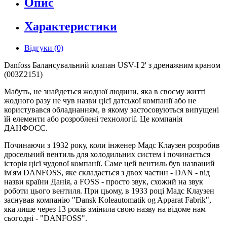
Опис
Характеристики
Відгуки (0)
Danfoss Балансувальний клапан USV-I 2' з дренажним краном
(003Z2151)
Мабуть, не знайдеться жодної людини, яка в своєму житті
жодного разу не чув назви цієї датської компанії або не
користувався обладнанням, в якому застосовуються випущені
їй елементи або розроблені технології. Це компанія
ДАНФОСС.
Починаючи з 1932 року, коли інженер Мадс Клаузен розробив
дросельний вентиль для холодильних систем і починається
історія цієї чудової компанії. Саме цей вентиль був названий
ім'ям DANFOSS, яке складається з двох частин - DAN - від
назви країни Данія, а FOSS - просто звук, схожий на звук
роботи цього вентиля. При цьому, в 1933 році Мадс Клаузен
заснував компанію "Dansk Koleautomatik og Apparat Fabrik",
яка лише через 13 років змінила свою назву на відоме нам
сьогодні - "DANFOSS".