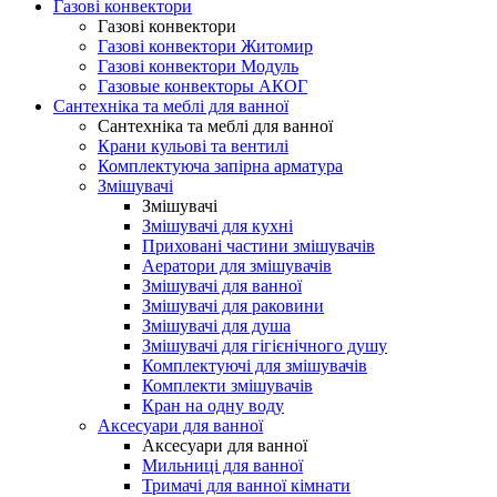
Газові конвектори
Газові конвектори
Газові конвектори Житомир
Газові конвектори Модуль
Газовые конвекторы АКОГ
Сантехніка та меблі для ванної
Сантехніка та меблі для ванної
Крани кульові та вентилі
Комплектуюча запірна арматура
Змішувачі
Змішувачі
Змішувачі для кухні
Приховані частини змішувачів
Аератори для змішувачів
Змішувачі для ванної
Змішувачі для раковини
Змішувачі для душа
Змішувачі для гігієнічного душу
Комплектуючі для змішувачів
Комплекти змішувачів
Кран на одну воду
Аксесуари для ванної
Аксесуари для ванної
Мильниці для ванної
Тримачі для ванної кімнати