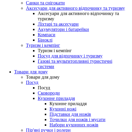
Санки та снігокати
Аксесуари для активного відпочинку та туризму
Аксесуари для активного відпочинку та
туризму
Ліхтарі та аксесуари
Акумулятори і батарейки
Компаси
Біноклі
Туризм і кемпінг
Туризм і кемпінг
Посуд для відпочинку і туризму
Газові та мультитопливні туристичні
системи
Товари для дому
Товари для дому
Посуд
Посуд
Сковороди
Кухонне приладдя
Кухонне приладдя
Кухонні ножі
Підставки для ножів
Точилки для ножів і мусати
Набори кухонних ножів
Пір'яні ручки і ролери