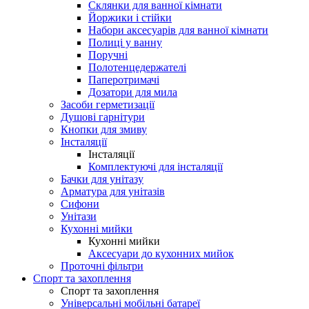
Склянки для ванної кімнати
Йоржики і стійки
Набори аксесуарів для ванної кімнати
Полиці у ванну
Поручні
Полотенцедержателі
Паперотримачі
Дозатори для мила
Засоби герметизації
Душові гарнітури
Кнопки для змиву
Інсталяції
Інсталяції
Комплектуючі для інсталяції
Бачки для унітазу
Арматура для унітазів
Сифони
Унітази
Кухонні мийки
Кухонні мийки
Аксесуари до кухонних мийок
Проточні фільтри
Спорт та захоплення
Спорт та захоплення
Універсальні мобільні батареї