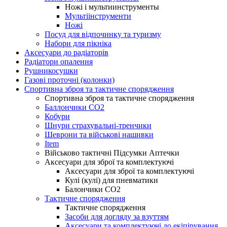
Ножі і мультиинструменты
Мультіінструменти
Ножі
Посуд для відпочинку та туризму
Набори для пікніка
Аксесуари до радіаторів
Радіатори опалення
Рушникосушки
Газові проточні (колонки)
Спортивна зброя та тактичне спорядження
Спортивна зброя та тактичне спорядження
Баллончики CO2
Кобури
Шнури страхувальні-тренчики
Шеврони та військові нашивки
Item
Військово тактичні Підсумки Аптечки
Аксесуари для зброї та комплектуючі
Аксесуари для зброї та комплектуючі
Кулі (кулі) для пневматики
Балончики CO2
Тактичне спорядження
Тактичне спорядження
Засоби для догляду за взуттям
Аксесуари та комплектуючі до екіпірування