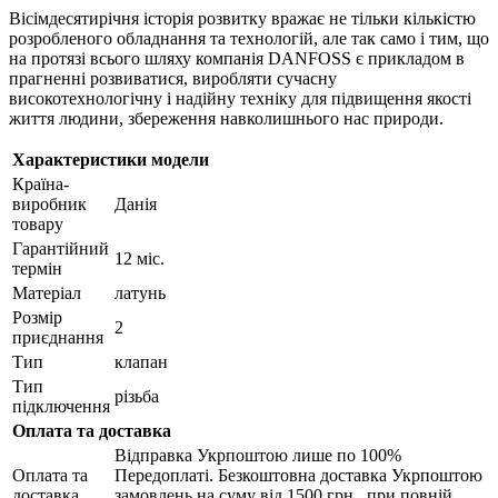
Вісімдесятирічня історія розвитку вражає не тільки кількістю
розробленого обладнання та технологій, але так само і тим, що
на протязі всього шляху компанія DANFOSS є прикладом в
прагненні розвиватися, виробляти сучасну
високотехнологічну і надійну техніку для підвищення якості
життя людини, збереження навколишнього нас природи.
Характеристики модели
Країна-
виробник
Данія
товару
Гарантійний
12 міс.
термін
Матеріал
латунь
Розмір
2
приєднання
Тип
клапан
Тип
різьба
підключення
Оплата та доставка
Відправка Укрпоштою лише по 100%
Оплата та
Передоплаті. Безкоштовна доставка Укрпоштою
доставка
замовлень на суму від 1500 грн., при повній