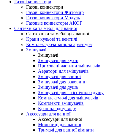
Газові конвектори
Газові конвектори
Газові конвектори Житомир
Газові конвектори Модуль
Газовые конвекторы АКОГ
Сантехніка та меблі для ванної
Сантехніка та меблі для ванної
Крани кульові та вентилі
Комплектуюча запірна арматура
Змішувачі
Змішувачі
Змішувачі для кухні
Приховані частини змішувачів
Аератори для змішувачів
Змішувачі для ванної
Змішувачі для раковини
Змішувачі для душа
Змішувачі для гігієнічного душу
Комплектуючі для змішувачів
Комплекти змішувачів
Кран на одну воду
Аксесуари для ванної
Аксесуари для ванної
Мильниці для ванної
Тримачі для ванної кімнати