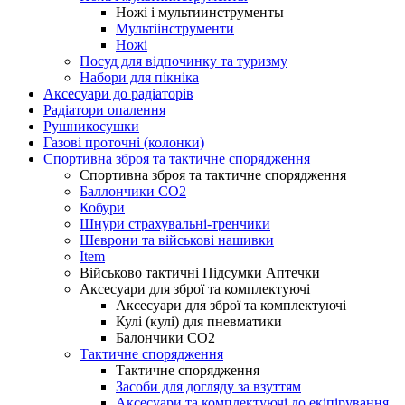
Ножі і мультиинструменты
Мультіінструменти
Ножі
Посуд для відпочинку та туризму
Набори для пікніка
Аксесуари до радіаторів
Радіатори опалення
Рушникосушки
Газові проточні (колонки)
Спортивна зброя та тактичне спорядження
Спортивна зброя та тактичне спорядження
Баллончики CO2
Кобури
Шнури страхувальні-тренчики
Шеврони та військові нашивки
Item
Військово тактичні Підсумки Аптечки
Аксесуари для зброї та комплектуючі
Аксесуари для зброї та комплектуючі
Кулі (кулі) для пневматики
Балончики CO2
Тактичне спорядження
Тактичне спорядження
Засоби для догляду за взуттям
Аксесуари та комплектуючі до екіпірування