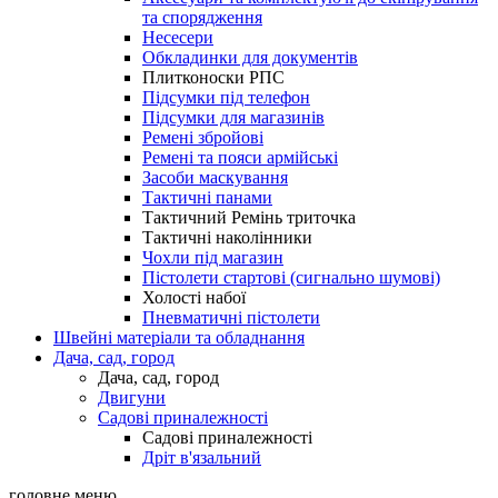
та спорядження
Несесери
Обкладинки для документів
Плитконоски РПС
Підсумки під телефон
Підсумки для магазинів
Ремені збройові
Ремені та пояси армійські
Засоби маскування
Тактичні панами
Тактичний Ремінь триточка
Тактичні наколінники
Чохли під магазин
Пістолети стартові (сигнально шумові)
Холості набої
Пневматичні пістолети
Швейні матеріали та обладнання
Дача, сад, город
Дача, сад, город
Двигуни
Садові приналежності
Садові приналежності
Дріт в'язальний
головне меню