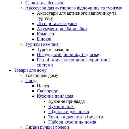
Санки та снігокати
Аксесуари для активного відпочинку та туризму
Аксесуари для активного відпочинку та
туризму
Ліхтарі та аксесуари
Акумулятори і батарейки
Компаси
Біноклі
Туризм і кемпінг
Туризм і кемпінг
Посуд для відпочинку і туризму
Газові та мультитопливні туристичні
системи
Товари для дому
Товари для дому
Посуд
Посуд
Сковороди
Кухонне приладдя
Кухонне приладдя
Кухонні ножі
Підставки для ножів
Точилки для ножів і мусати
Набори кухонних ножів
Пір'яні ручки і ролери