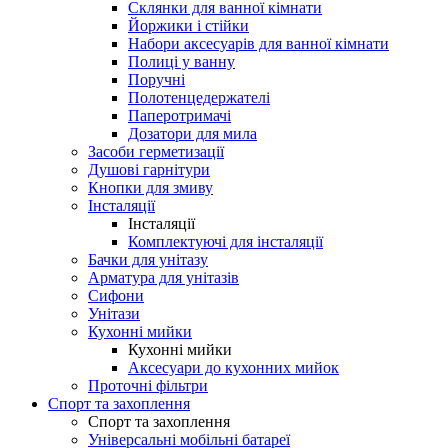
Склянки для ванної кімнати
Йоржики і стійки
Набори аксесуарів для ванної кімнати
Полиці у ванну
Поручні
Полотенцедержателі
Паперотримачі
Дозатори для мила
Засоби герметизації
Душові гарнітури
Кнопки для змиву
Інсталяції
Інсталяції
Комплектуючі для інсталяції
Бачки для унітазу
Арматура для унітазів
Сифони
Унітази
Кухонні мийки
Кухонні мийки
Аксесуари до кухонних мийок
Проточні фільтри
Спорт та захоплення
Спорт та захоплення
Універсальні мобільні батареї