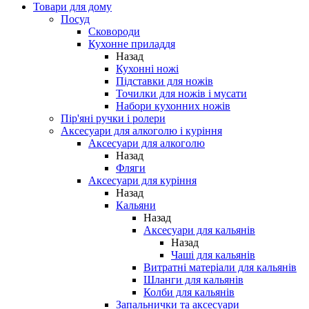
Товари для дому
Посуд
Сковороди
Кухонне приладдя
Назад
Кухонні ножі
Підставки для ножів
Точилки для ножів і мусати
Набори кухонних ножів
Пір'яні ручки і ролери
Аксесуари для алкоголю і куріння
Аксесуари для алкоголю
Назад
Фляги
Аксесуари для куріння
Назад
Кальяни
Назад
Аксесуари для кальянів
Назад
Чаші для кальянів
Витратні матеріали для кальянів
Шланги для кальянів
Колби для кальянів
Запальнички та аксесуари