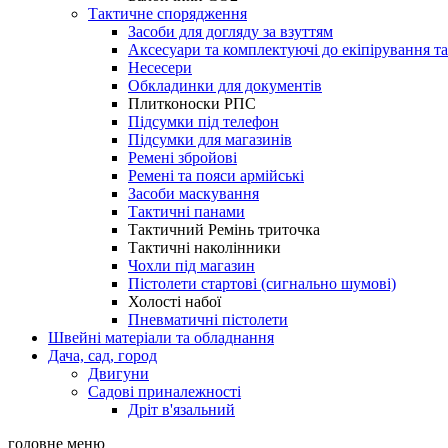
Тактичне спорядження
Засоби для догляду за взуттям
Аксесуари та комплектуючі до екіпірування т
Несесери
Обкладинки для документів
Плитконоски РПС
Підсумки під телефон
Підсумки для магазинів
Ремені збройові
Ремені та пояси армійські
Засоби маскування
Тактичні панами
Тактичний Ремінь триточка
Тактичні наколінники
Чохли під магазин
Пістолети стартові (сигнально шумові)
Холості набої
Пневматичні пістолети
Швейні матеріали та обладнання
Дача, сад, город
Двигуни
Садові приналежності
Дріт в'язальний
головне меню