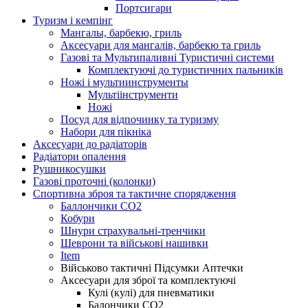
Портсигари
Туризм і кемпінг
Мангалы, барбекю, гриль
Аксесуари для мангалів, барбекю та гриль
Газові та Мультипаливні Туристичні системи
Комплектуючі до туристичних пальників
Ножі і мультиинструменты
Мультіінструменти
Ножі
Посуд для відпочинку та туризму
Набори для пікніка
Аксесуари до радіаторів
Радіатори опалення
Рушникосушки
Газові проточні (колонки)
Спортивна зброя та тактичне спорядження
Баллончики CO2
Кобури
Шнури страхувальні-тренчики
Шеврони та військові нашивки
Item
Військово тактичні Підсумки Аптечки
Аксесуари для зброї та комплектуючі
Кулі (кулі) для пневматики
Балончики CO2