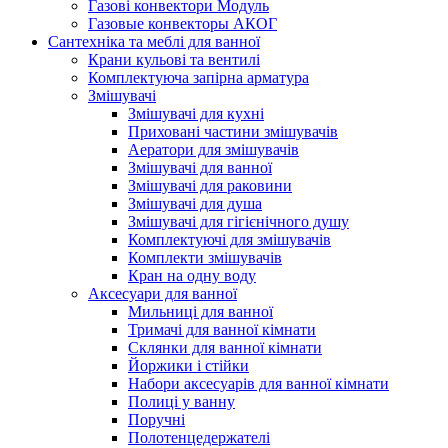
Газові конвектори Модуль
Газовые конвекторы АКОГ
Сантехніка та меблі для ванної
Крани кульові та вентилі
Комплектуюча запірна арматура
Змішувачі
Змішувачі для кухні
Приховані частини змішувачів
Аератори для змішувачів
Змішувачі для ванної
Змішувачі для раковини
Змішувачі для душа
Змішувачі для гігієнічного душу
Комплектуючі для змішувачів
Комплекти змішувачів
Кран на одну воду
Аксесуари для ванної
Мильниці для ванної
Тримачі для ванної кімнати
Склянки для ванної кімнати
Йоржики і стійки
Набори аксесуарів для ванної кімнати
Полиці у ванну
Поручні
Полотенцедержателі