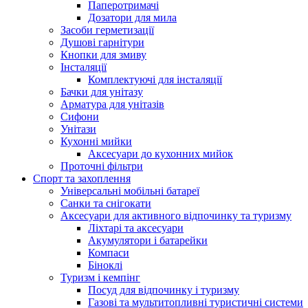
Паперотримачі
Дозатори для мила
Засоби герметизації
Душові гарнітури
Кнопки для змиву
Інсталяції
Комплектуючі для інсталяції
Бачки для унітазу
Арматура для унітазів
Сифони
Унітази
Кухонні мийки
Аксесуари до кухонних мийок
Проточні фільтри
Спорт та захоплення
Універсальні мобільні батареї
Санки та снігокати
Аксесуари для активного відпочинку та туризму
Ліхтарі та аксесуари
Акумулятори і батарейки
Компаси
Біноклі
Туризм і кемпінг
Посуд для відпочинку і туризму
Газові та мультитопливні туристичні системи