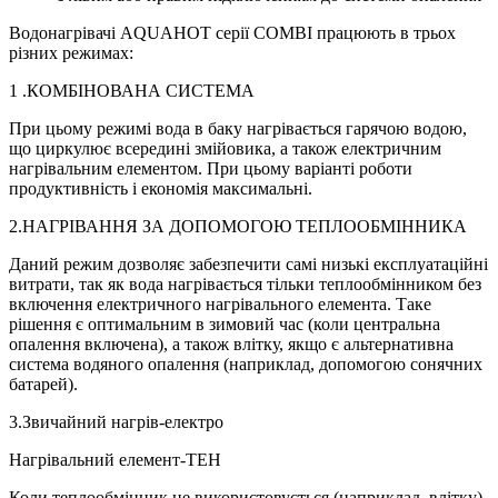
Водонагрівачі AQUAHOT серії COMBI працюють в трьох
різних режимах:
1 .КОМБІНОВАНА СИСТЕМА
При цьому режимі вода в баку нагрівається гарячою водою,
що циркулює всередині змійовика, а також електричним
нагрівальним елементом. При цьому варіанті роботи
продуктивність і економія максимальні.
2.НАГРІВАННЯ ЗА ДОПОМОГОЮ ТЕПЛООБМІННИКА
Даний режим дозволяє забезпечити самі низькі експлуатаційні
витрати, так як вода нагрівається тільки теплообмінником без
включення електричного нагрівального елемента. Таке
рішення є оптимальним в зимовий час (коли центральна
опалення включена), а також влітку, якщо є альтернативна
система водяного опалення (наприклад, допомогою сонячних
батарей).
3.Звичайний нагрів-електро
Нагрівальний елемент-ТЕН
Коли теплообмінник не використовується (наприклад, влітку)