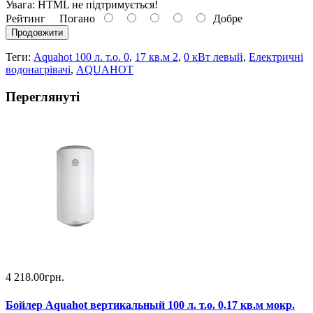
Увага:
HTML не підтримується!
Рейтинг
Погано
Добре
Продовжити
Теги:
Aquahot 100 л. т.о. 0
,
17 кв.м 2
,
0 кВт левый
,
Електричні
водонагрівачі
,
AQUAHOT
Переглянуті
4 218.00грн.
Бойлер Aquahot вертикальный 100 л. т.о. 0,17 кв.м мокр.