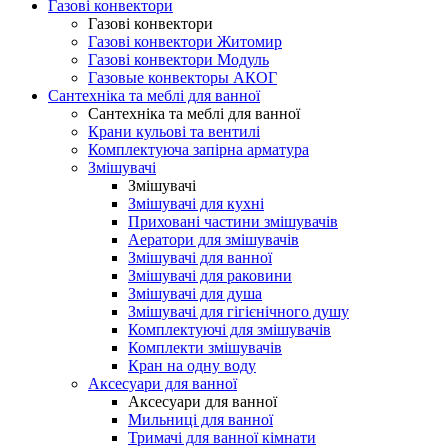
Газові конвектори
Газові конвектори
Газові конвектори Житомир
Газові конвектори Модуль
Газовые конвекторы АКОГ
Сантехніка та меблі для ванної
Сантехніка та меблі для ванної
Крани кульові та вентилі
Комплектуюча запірна арматура
Змішувачі
Змішувачі
Змішувачі для кухні
Приховані частини змішувачів
Аератори для змішувачів
Змішувачі для ванної
Змішувачі для раковини
Змішувачі для душа
Змішувачі для гігієнічного душу
Комплектуючі для змішувачів
Комплекти змішувачів
Кран на одну воду
Аксесуари для ванної
Аксесуари для ванної
Мильниці для ванної
Тримачі для ванної кімнати