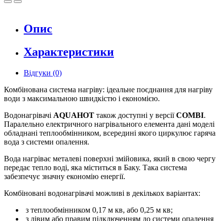
Опис
Характеристики
Відгуки (0)
Комбінована система нагріву: ідеальне поєднання для нагріву
води з максимальною швидкістю і економією.
Водонагрівачі
AQUAHOT
також доступні у версії
COMBI
.
Паралельно електричного нагрівального елемента дані моделі
обладнані теплообмінником, всередині якого циркулює гаряча
вода з системи опалення.
Вода нагріває металеві поверхні змійовика, який в свою чергу
передає тепло воді, яка міститься в Баку. Така система
забезпечує значну економію енергії.
Комбіновані водонагрівачі можливі в декількох варіантах:
з теплообмінником 0,17 м кв, або 0,25 м кв;
з лівим або правим підключенням до системи опалення