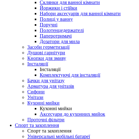
Склянки для ванної кімнати
Йоржики і стійки
Набори аксесуарів для ванної кімнати
Полиці у ванну
Поручні
Полотенцедержателі
Паперотримачі
Дозатори для мила
Засоби герметизації
Душові гарнітури
Кнопки для змиву
Інсталяції
Інсталяції
Комплектуючі для інсталяції
Бачки для унітазу
Арматура для унітазів
Сифони
Унітази
Кухонні мийки
Кухонні мийки
Аксесуари до кухонних мийок
Проточні фільтри
Спорт та захоплення
Спорт та захоплення
Універсальні мобільні батареї