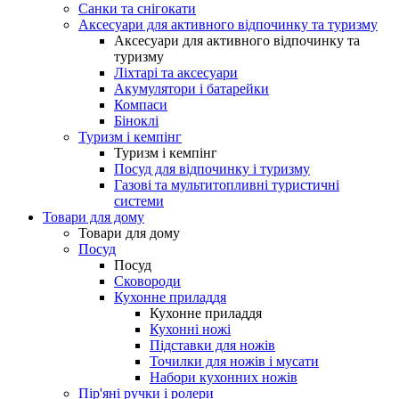
Санки та снігокати
Аксесуари для активного відпочинку та туризму
Аксесуари для активного відпочинку та
туризму
Ліхтарі та аксесуари
Акумулятори і батарейки
Компаси
Біноклі
Туризм і кемпінг
Туризм і кемпінг
Посуд для відпочинку і туризму
Газові та мультитопливні туристичні
системи
Товари для дому
Товари для дому
Посуд
Посуд
Сковороди
Кухонне приладдя
Кухонне приладдя
Кухонні ножі
Підставки для ножів
Точилки для ножів і мусати
Набори кухонних ножів
Пір'яні ручки і ролери