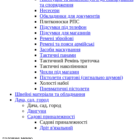
та спорядження
Несесери
Обкладинки для документів
Плитконоски РПС
Підсумки під телефон
Підсумки для магазинів
Ремені збройові
Ремені та пояси армійські
Засоби маскування
Тактичні панами
Тактичний Ремінь триточка
Тактичні наколінники
Чохли під магазин
Пістолети стартові (сигнально шумові)
Холості набої
Пневматичні пістолети
Швейні матеріали та обладнання
Дача, сад, город
Дача, сад, город
Двигуни
Садові приналежності
Садові приналежності
Дріт в'язальний
головне меню