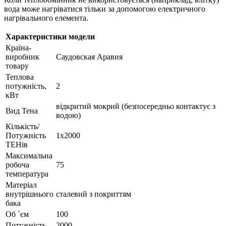
вода може нагріватися тільки за допомогою електричного
нагрівального елемента.
Характеристики модели
Країна-
виробник
Саудовская Аравия
товару
Теплова
потужність,
2
кВт
відкритий мокрий (безпосередньо контактує з
Вид Тена
водою)
Кількість/
Потужність
1х2000
ТЕНів
Максимальна
робоча
75
температура
Матеріал
внутрішнього
сталевий з покриттям
бака
Об `єм
100
Потужність
2000