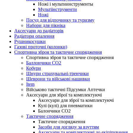
Ножі і мультиинструменты
Мультіінструменти
Ножі
Посуд для відпочинку та туризму
Набори для пікніка
Аксесуари до радіаторів
Радіатори опалення
Рушникосушки
Газові проточні (колонки)
Спортивна зброя та тактичне спорядження
Спортивна зброя та тактичне спорядження
Баллончики CO2
Кобури
Шнури страхувальні-тренчики
Шеврони та військові нашивки
Item
Військово тактичні Підсумки Аптечки
Аксесуари для зброї та комплектуючі
Аксесуари для зброї та комплектуючі
Кулі (кулі) для пневматики
Балончики CO2
Тактичне спорядження
Тактичне спорядження
Засоби для догляду за взуттям
Аксесуари та комплектуючі до екіпірування