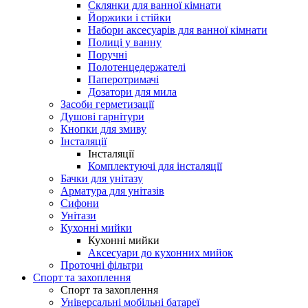
Склянки для ванної кімнати
Йоржики і стійки
Набори аксесуарів для ванної кімнати
Полиці у ванну
Поручні
Полотенцедержателі
Паперотримачі
Дозатори для мила
Засоби герметизації
Душові гарнітури
Кнопки для змиву
Інсталяції
Інсталяції
Комплектуючі для інсталяції
Бачки для унітазу
Арматура для унітазів
Сифони
Унітази
Кухонні мийки
Кухонні мийки
Аксесуари до кухонних мийок
Проточні фільтри
Спорт та захоплення
Спорт та захоплення
Універсальні мобільні батареї