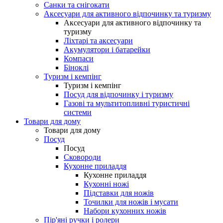
Санки та снігокати
Аксесуари для активного відпочинку та туризму
Аксесуари для активного відпочинку та
туризму
Ліхтарі та аксесуари
Акумулятори і батарейки
Компаси
Біноклі
Туризм і кемпінг
Туризм і кемпінг
Посуд для відпочинку і туризму
Газові та мультитопливні туристичні
системи
Товари для дому
Товари для дому
Посуд
Посуд
Сковороди
Кухонне приладдя
Кухонне приладдя
Кухонні ножі
Підставки для ножів
Точилки для ножів і мусати
Набори кухонних ножів
Пір'яні ручки і ролери