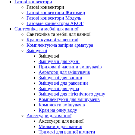
Газові конвектори
Газові конвектори
Газові конвектори Житомир
Газові конвектори Модуль
Газовые конвекторы АКОГ
Сантехніка та меблі для ванної
Сантехніка та меблі для ванної
Крани кульові та вентилі
Комплектуюча запірна арматура
Змішувачі
Змішувачі
Змішувачі для кухні
Приховані частини змішувачів
Аератори для змішувачів
Змішувачі для ванної
Змішувачі для раковини
Змішувачі для душа
Змішувачі для гігієнічного душу
Комплектуючі для змішувачів
Комплекти змішувачів
Кран на одну воду
Аксесуари для ванної
Аксесуари для ванної
Мильниці для ванної
Тримачі для ванної кімнати