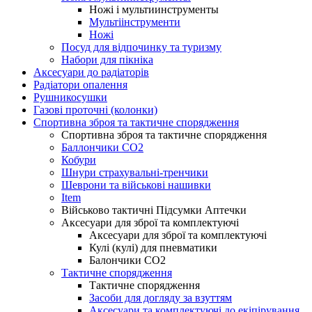
Ножі і мультиинструменты
Мультіінструменти
Ножі
Посуд для відпочинку та туризму
Набори для пікніка
Аксесуари до радіаторів
Радіатори опалення
Рушникосушки
Газові проточні (колонки)
Спортивна зброя та тактичне спорядження
Спортивна зброя та тактичне спорядження
Баллончики CO2
Кобури
Шнури страхувальні-тренчики
Шеврони та військові нашивки
Item
Військово тактичні Підсумки Аптечки
Аксесуари для зброї та комплектуючі
Аксесуари для зброї та комплектуючі
Кулі (кулі) для пневматики
Балончики CO2
Тактичне спорядження
Тактичне спорядження
Засоби для догляду за взуттям
Аксесуари та комплектуючі до екіпірування