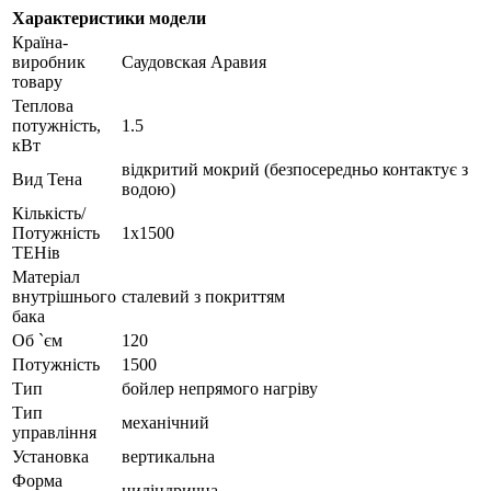
Характеристики модели
Країна-
виробник
Саудовская Аравия
товару
Теплова
потужність,
1.5
кВт
відкритий мокрий (безпосередньо контактує з
Вид Тена
водою)
Кількість/
Потужність
1х1500
ТЕНів
Матеріал
внутрішнього
сталевий з покриттям
бака
Об `єм
120
Потужність
1500
Тип
бойлер непрямого нагріву
Тип
механічний
управління
Установка
вертикальна
Форма
циліндрична