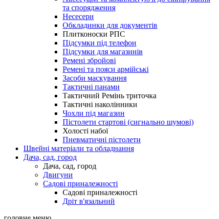
та спорядження
Несесери
Обкладинки для документів
Плитконоски РПС
Підсумки під телефон
Підсумки для магазинів
Ремені збройові
Ремені та пояси армійські
Засоби маскування
Тактичні панами
Тактичний Ремінь триточка
Тактичні наколінники
Чохли під магазин
Пістолети стартові (сигнально шумові)
Холості набої
Пневматичні пістолети
Швейні матеріали та обладнання
Дача, сад, город
Дача, сад, город
Двигуни
Садові приналежності
Садові приналежності
Дріт в'язальний
головне меню