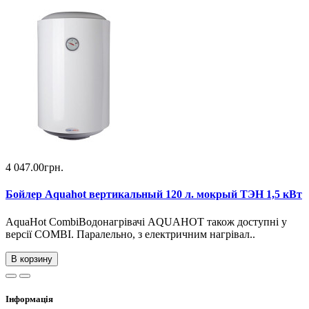
4 047.00грн.
Бойлер Aquahot вертикальный 120 л. мокрый ТЭН 1,5 кВт
AquaHot CombiВодонагрівачі AQUAHOT також доступні у
версії COMBI. Паралельно, з електричним нагрівал..
В корзину
Інформація