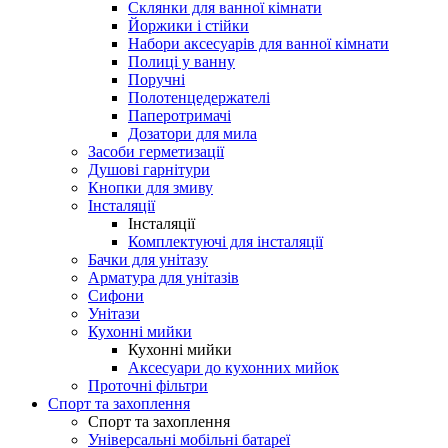
Склянки для ванної кімнати
Йоржики і стійки
Набори аксесуарів для ванної кімнати
Полиці у ванну
Поручні
Полотенцедержателі
Паперотримачі
Дозатори для мила
Засоби герметизації
Душові гарнітури
Кнопки для змиву
Інсталяції
Інсталяції
Комплектуючі для інсталяції
Бачки для унітазу
Арматура для унітазів
Сифони
Унітази
Кухонні мийки
Кухонні мийки
Аксесуари до кухонних мийок
Проточні фільтри
Спорт та захоплення
Спорт та захоплення
Універсальні мобільні батареї