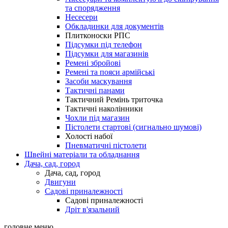
та спорядження
Несесери
Обкладинки для документів
Плитконоски РПС
Підсумки під телефон
Підсумки для магазинів
Ремені збройові
Ремені та пояси армійські
Засоби маскування
Тактичні панами
Тактичний Ремінь триточка
Тактичні наколінники
Чохли під магазин
Пістолети стартові (сигнально шумові)
Холості набої
Пневматичні пістолети
Швейні матеріали та обладнання
Дача, сад, город
Дача, сад, город
Двигуни
Садові приналежності
Садові приналежності
Дріт в'язальний
головне меню