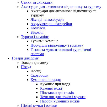
Санки та снігокати
Аксесуари для активного відпочинку та туризму
Аксесуари для активного відпочинку та
туризму
Ліхтарі та аксесуари
Акумулятори і батарейки
Компаси
Біноклі
Туризм і кемпінг
Туризм і кемпінг
Посуд для відпочинку і туризму
Газові та мультитопливні туристичні
системи
Товари для дому
Товари для дому
Посуд
Посуд
Сковороди
Кухонне приладдя
Кухонне приладдя
Кухонні ножі
Підставки для ножів
Точилки для ножів і мусати
Набори кухонних ножів
Пір'яні ручки і ролери