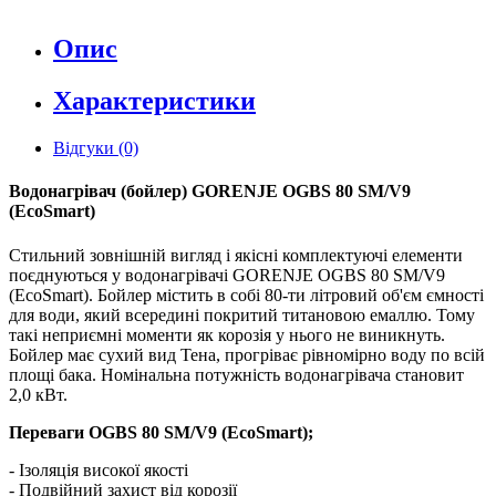
Опис
Характеристики
Відгуки (0)
Водонагрівач (бойлер) GORENJE
OGBS 80 SM/V9
(EcoSmart)
Стильний зовнішній вигляд і якісні комплектуючі елементи
поєднуються у водонагрівачі GORENJE OGBS 80 SM/V9
(EcoSmart). Бойлер містить в собі 80-ти літровий об'єм ємності
для води, який всередині покритий титановою емаллю. Тому
такі неприємні моменти як корозія у нього не виникнуть.
Бойлер має сухий вид Тена, прогріває рівномірно воду по всій
площі бака. Номінальна потужність водонагрівача становит
2,0 кВт.
Переваги
OGBS 80 SM/V9 (EcoSmart)
;
- Ізоляція високої якості
- Подвійний захист від корозії