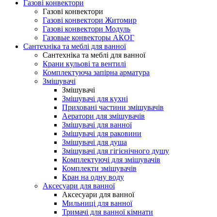
Газові конвектори
Газові конвектори
Газові конвектори Житомир
Газові конвектори Модуль
Газовые конвекторы АКОГ
Сантехніка та меблі для ванної
Сантехніка та меблі для ванної
Крани кульові та вентилі
Комплектуюча запірна арматура
Змішувачі
Змішувачі
Змішувачі для кухні
Приховані частини змішувачів
Аератори для змішувачів
Змішувачі для ванної
Змішувачі для раковини
Змішувачі для душа
Змішувачі для гігієнічного душу
Комплектуючі для змішувачів
Комплекти змішувачів
Кран на одну воду
Аксесуари для ванної
Аксесуари для ванної
Мильниці для ванної
Тримачі для ванної кімнати