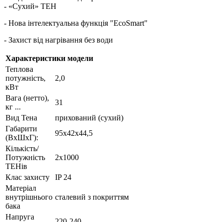
- «Сухий» ТЕН
- Нова інтелектуальна функція "EcoSmart"
- Захист від нагрівання без води
Характеристики модели
Теплова
потужність,
2,0
кВт
Вага (нетто),
31
кг ...
Вид Тена
прихований (сухий)
Габарити
95х42х44,5
(ВхШхГ):
Кількість/
Потужність
2х1000
ТЕНів
Клас захисту
IP 24
Матеріал
внутрішнього
сталевий з покриттям
бака
Напруга
220-240