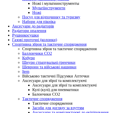
Ножі і мультиинструменты
Мультіінструменти
Ножі
Посуд для відпочинку та туризму
Набори для пікніка
Аксесуари до радіаторів
Радіатори опалення
Рушникосушки
Газові проточні (колонки)
Спортивна зброя та тактичне спорядження
Спортивна зброя та тактичне спорядження
Баллончики CO2
Кобури
Шнури страхувальні-тренчики
Шеврони та військові нашивки
Item
Військово тактичні Підсумки Аптечки
Аксесуари для зброї та комплектуючі
Аксесуари для зброї та комплектуючі
Кулі (кулі) для пневматики
Балончики CO2
Тактичне спорядження
Тактичне спорядження
Засоби для догляду за взуттям
Аксесуари та комплектуючі до екіпірування