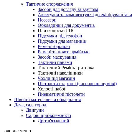
Тактичне спорядження
Засоби для догляду за взуттям
Аксесуари та комплектуючі до екіпірування т
Несесери
Обкладинки для документів
Плитконоски РПС
Підсумки під телефон
Підсумки для магазинів
Ремені збройові
Ремені та пояси армійські
Засоби маскування
Тактичні панами
Тактичний Ремінь триточка
Тактичні наколінники
Чохли під магазин
Пістолети стартові (сигнально шумові)
Холості набої
Пневматичні пістолети
Швейні матеріали та обладнання
Дача, сад, город
Двигуни
Садові приналежності
Дріт в'язальний
головне меню