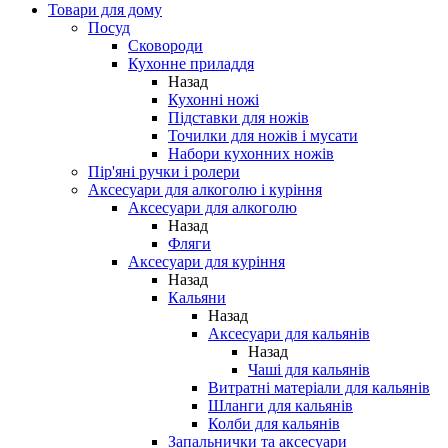
Товари для дому
Посуд
Сковороди
Кухонне приладдя
Назад
Кухонні ножі
Підставки для ножів
Точилки для ножів і мусати
Набори кухонних ножів
Пір'яні ручки і ролери
Аксесуари для алкоголю і куріння
Аксесуари для алкоголю
Назад
Фляги
Аксесуари для куріння
Назад
Кальяни
Назад
Аксесуари для кальянів
Назад
Чаші для кальянів
Витратні матеріали для кальянів
Шланги для кальянів
Колби для кальянів
Запальнички та аксесуари