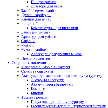
Паперотримачі
Дозатори для мила
Засоби герметизації
Душові гарнітури
Кнопки для змиву
Інсталяції
Комплектуючі для інсталяції
Бачки для унітазу
Арматура для унітазів
Сифони
Унітази
Кухонні мийки
Аксесуари до кухонних мийок
Проточні фільтри
Спорт та захоплення
Універсальні мобільні батареї
Санки та снігокати
Аксесуари для активного відпочинку та туризму
Ліхтарі та аксесуари
Акумулятори і батарейки
Компаси
Біноклі
Туризм і кемпінг
Посуд для відпочинку і туризму
Газові та мультитопливні туристичні системи