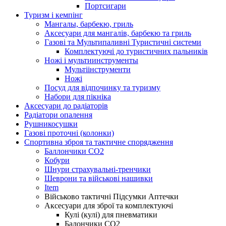
Портсигари
Туризм і кемпінг
Мангалы, барбекю, гриль
Аксесуари для мангалів, барбекю та гриль
Газові та Мультипаливні Туристичні системи
Комплектуючі до туристичних пальників
Ножі і мультиинструменты
Мультіінструменти
Ножі
Посуд для відпочинку та туризму
Набори для пікніка
Аксесуари до радіаторів
Радіатори опалення
Рушникосушки
Газові проточні (колонки)
Спортивна зброя та тактичне спорядження
Баллончики CO2
Кобури
Шнури страхувальні-тренчики
Шеврони та військові нашивки
Item
Військово тактичні Підсумки Аптечки
Аксесуари для зброї та комплектуючі
Кулі (кулі) для пневматики
Балончики CO2