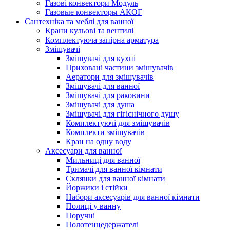
Газові конвектори Модуль
Газовые конвекторы АКОГ
Сантехніка та меблі для ванної
Крани кульові та вентилі
Комплектуюча запірна арматура
Змішувачі
Змішувачі для кухні
Приховані частини змішувачів
Аератори для змішувачів
Змішувачі для ванної
Змішувачі для раковини
Змішувачі для душа
Змішувачі для гігієнічного душу
Комплектуючі для змішувачів
Комплекти змішувачів
Кран на одну воду
Аксесуари для ванної
Мильниці для ванної
Тримачі для ванної кімнати
Склянки для ванної кімнати
Йоржики і стійки
Набори аксесуарів для ванної кімнати
Полиці у ванну
Поручні
Полотенцедержателі