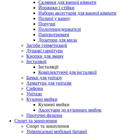
Склянки для ванної кімнати
Йоржики і стійки
Набори аксесуарів для ванної кімнати
Полиці у ванну
Поручні
Полотенцедержателі
Паперотримачі
Дозатори для мила
Засоби герметизації
Душові гарнітури
Кнопки для змиву
Інсталяції
Інсталяції
Комплектуючі для інсталяції
Бачки для унітазу
Арматура для унітазів
Сифони
Унітази
Кухонні мийки
Кухонні мийки
Аксесуари до кухонних мийок
Проточні фільтри
Спорт та захоплення
Спорт та захоплення
Універсальні мобільні батареї