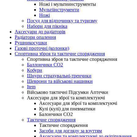
Ножі і мультиинструменты
Мультіінструменти
Ножі
Посуд для відпочинку та туризму
Набори для пікніка
Аксесуари до радіаторів
Радіатори опалення
Рушникосушки
Газові проточні (колонки)
Спортивна зброя та тактичне спорядження
Спортивна зброя та тактичне спорядження
Баллончики CO2
Кобури
Шнури страхувальні-тренчики
Шеврони та військові нашивки
Item
Військово тактичні Підсумки Аптечки
Аксесуари для зброї та комплектуючі
Аксесуари для зброї та комплектуючі
Кулі (кулі) для пневматики
Балончики CO2
Тактичне спорядження
Тактичне спорядження
Засоби для догляду за взуттям
Аксесуари та комплектуючі до екіпірування