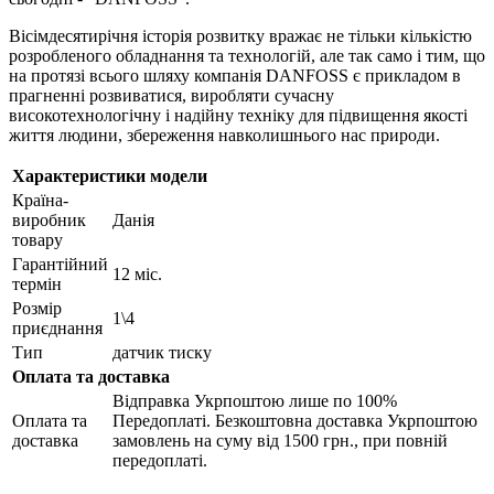
Вісімдесятирічня історія розвитку вражає не тільки кількістю
розробленого обладнання та технологій, але так само і тим, що
на протязі всього шляху компанія DANFOSS є прикладом в
прагненні розвиватися, виробляти сучасну
високотехнологічну і надійну техніку для підвищення якості
життя людини, збереження навколишнього нас природи.
Характеристики модели
Країна-
виробник
Данія
товару
Гарантійний
12 міс.
термін
Розмір
1\4
приєднання
Тип
датчик тиску
Оплата та доставка
Відправка Укрпоштою лише по 100%
Оплата та
Передоплаті. Безкоштовна доставка Укрпоштою
доставка
замовлень на суму від 1500 грн., при повній
передоплаті.