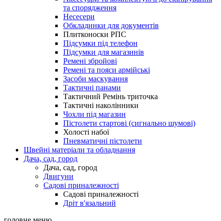
та спорядження
Несесери
Обкладинки для документів
Плитконоски РПС
Підсумки під телефон
Підсумки для магазинів
Ремені збройові
Ремені та пояси армійські
Засоби маскування
Тактичні панами
Тактичний Ремінь триточка
Тактичні наколінники
Чохли під магазин
Пістолети стартові (сигнально шумові)
Холості набої
Пневматичні пістолети
Швейні матеріали та обладнання
Дача, сад, город
Дача, сад, город
Двигуни
Садові приналежності
Садові приналежності
Дріт в'язальний
головне меню