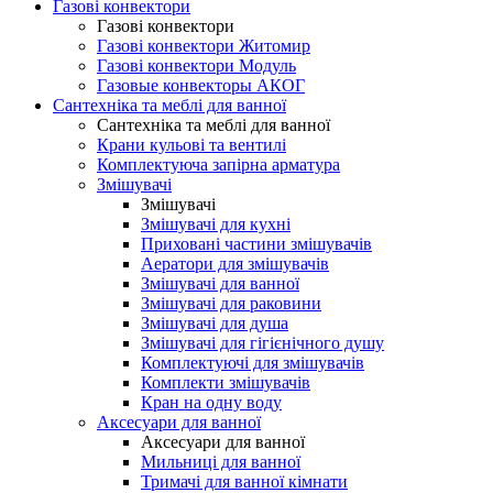
Газові конвектори
Газові конвектори
Газові конвектори Житомир
Газові конвектори Модуль
Газовые конвекторы АКОГ
Сантехніка та меблі для ванної
Сантехніка та меблі для ванної
Крани кульові та вентилі
Комплектуюча запірна арматура
Змішувачі
Змішувачі
Змішувачі для кухні
Приховані частини змішувачів
Аератори для змішувачів
Змішувачі для ванної
Змішувачі для раковини
Змішувачі для душа
Змішувачі для гігієнічного душу
Комплектуючі для змішувачів
Комплекти змішувачів
Кран на одну воду
Аксесуари для ванної
Аксесуари для ванної
Мильниці для ванної
Тримачі для ванної кімнати