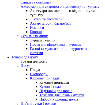
Санки та снігокати
Аксесуари для активного відпочинку та туризму
Аксесуари для активного відпочинку та
туризму
Ліхтарі та аксесуари
Акумулятори і батарейки
Компаси
Біноклі
Туризм і кемпінг
Туризм і кемпінг
Посуд для відпочинку і туризму
Газові та мультитопливні туристичні
системи
Товари для дому
Товари для дому
Посуд
Посуд
Сковороди
Кухонне приладдя
Кухонне приладдя
Кухонні ножі
Підставки для ножів
Точилки для ножів і мусати
Набори кухонних ножів
Пір'яні ручки і ролери