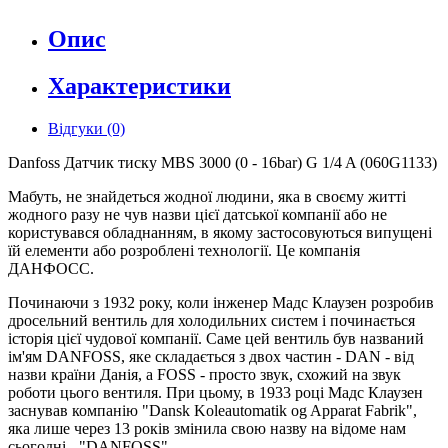
Опис
Характеристики
Відгуки (0)
Danfoss Датчик тиску MBS 3000 (0 - 16bar) G 1/4 A (060G1133)
Мабуть, не знайдеться жодної людини, яка в своєму житті
жодного разу не чув назви цієї датської компанії або не
користувався обладнанням, в якому застосовуються випущені
їй елементи або розроблені технології. Це компанія
ДАНФОСС.
Починаючи з 1932 року, коли інженер Мадс Клаузен розробив
дросельний вентиль для холодильних систем і починається
історія цієї чудової компанії. Саме цей вентиль був названий
ім'ям DANFOSS, яке складається з двох частин - DAN - від
назви країни Данія, а FOSS - просто звук, схожий на звук
роботи цього вентиля. При цьому, в 1933 році Мадс Клаузен
заснував компанію "Dansk Koleautomatik og Apparat Fabrik",
яка лише через 13 років змінила свою назву на відоме нам
сьогодні - "DANFOSS".