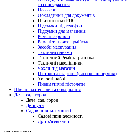
та спорядження
Несесери
Обкладинки для документів
Плитконоски РПС
Підсумки під телефон
Підсумки для магазинів
Ремені збройові
Ремені та пояси армійські
Засоби маскування
Тактичні панами
Тактичний Ремінь триточка
Тактичні наколінники
Чохли під магазин
Пістолети стартові (сигнально шумові)
Холості набої
Пневматичні пістолети
Швейні матеріали та обладнання
Дача, сад, город
Дача, сад, город
Двигуни
Садові приналежності
Садові приналежності
Дріт в'язальний
головне меню