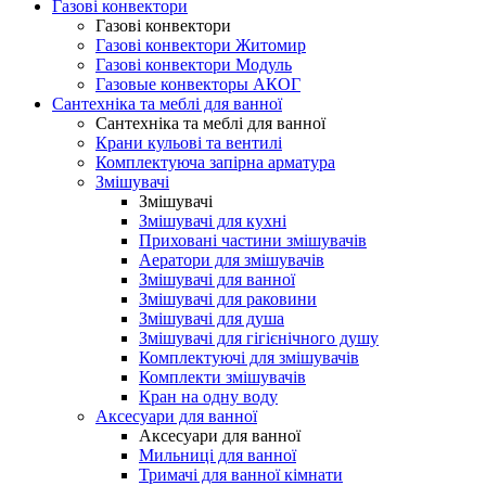
Газові конвектори
Газові конвектори
Газові конвектори Житомир
Газові конвектори Модуль
Газовые конвекторы АКОГ
Сантехніка та меблі для ванної
Сантехніка та меблі для ванної
Крани кульові та вентилі
Комплектуюча запірна арматура
Змішувачі
Змішувачі
Змішувачі для кухні
Приховані частини змішувачів
Аератори для змішувачів
Змішувачі для ванної
Змішувачі для раковини
Змішувачі для душа
Змішувачі для гігієнічного душу
Комплектуючі для змішувачів
Комплекти змішувачів
Кран на одну воду
Аксесуари для ванної
Аксесуари для ванної
Мильниці для ванної
Тримачі для ванної кімнати