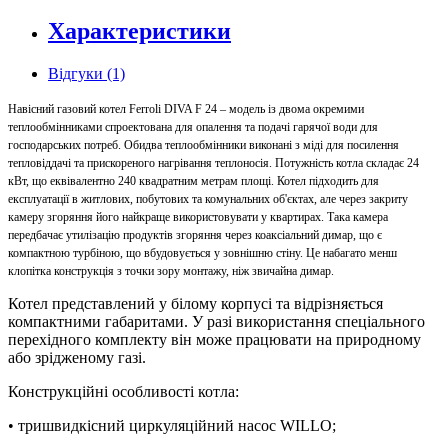
Характеристики
Відгуки (1)
Навісний газовий котел Ferroli DIVA F 24 – модель із двома окремими
теплообмінниками спроектована для опалення та подачі гарячої води для
господарських потреб. Обидва теплообмінники виконані з міді для посилення
тепловіддачі та прискореного нагрівання теплоносія. Потужність котла складає 24
кВт, що еквівалентно 240 квадратним метрам площі. Котел підходить для
експлуатації в житлових, побутових та комунальних об'єктах, але через закриту
камеру згоряння його найкраще використовувати у квартирах. Така камера
передбачає утилізацію продуктів згоряння через коаксіальний димар, що є
компактною турбіною, що вбудовується у зовнішню стіну. Це набагато менш
клопітка конструкція з точки зору монтажу, ніж звичайна димар.
Котел представлений у білому корпусі та відрізняється
компактними габаритами. У разі використання спеціального
перехідного комплекту він може працювати на природному
або зрідженому газі.
Конструкційні особливості котла:
• тришвидкісний циркуляційний насос WILLO;