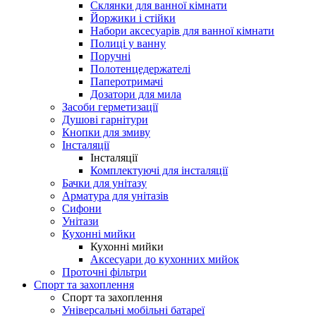
Склянки для ванної кімнати
Йоржики і стійки
Набори аксесуарів для ванної кімнати
Полиці у ванну
Поручні
Полотенцедержателі
Паперотримачі
Дозатори для мила
Засоби герметизації
Душові гарнітури
Кнопки для змиву
Інсталяції
Інсталяції
Комплектуючі для інсталяції
Бачки для унітазу
Арматура для унітазів
Сифони
Унітази
Кухонні мийки
Кухонні мийки
Аксесуари до кухонних мийок
Проточні фільтри
Спорт та захоплення
Спорт та захоплення
Універсальні мобільні батареї