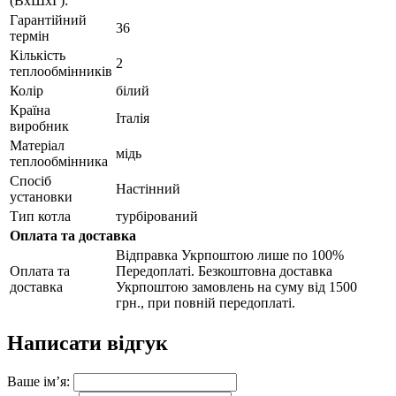
(ВхШхГ):
Гарантійний
36
термін
Кількість
2
теплообмінників
Колір
білий
Країна
Італія
виробник
Матеріал
мідь
теплообмінника
Спосіб
Настінний
установки
Тип котла
турбірований
Оплата та доставка
Відправка Укрпоштою лише по 100%
Оплата та
Передоплаті. Безкоштовна доставка
доставка
Укрпоштою замовлень на суму від 1500
грн., при повній передоплаті.
Написати відгук
Ваше ім’я: