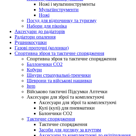
Ножі і мультиинструменты
Мультіінструменти
Ножі
Посуд для відпочинку та туризму
Набори для пікніка
Аксесуари до радіаторів
Радіатори опалення
Рушникосушки
Газові проточні (колонки)
Спортивна зброя та тактичне спорядження
Спортивна зброя та тактичне спорядження
Баллончики CO2
Кобури
Шнури страхувальні-тренчики
Шеврони та військові нашивки
Item
Військово тактичні Підсумки Аптечки
Аксесуари для зброї та комплектуючі
Аксесуари для зброї та комплектуючі
Кулі (кулі) для пневматики
Балончики CO2
Тактичне спорядження
Тактичне спорядження
Засоби для догляду за взуттям
Аксесуари та комплектуючі до екіпірування