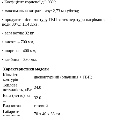
- Коефіцієнт корисної дії: 93%;
• максимальна витрата газу: 2,73 м.куб/год;
• продуктивність контуру ГВП за температури нагрівання
води 30°C: 11,4 л/хв;
• вага котла: 32 кг,
• висота – 700 мм,
• ширина – 400 мм,
• глибина – 330 мм,
Характеристики модели
Кількість
двоконтурний (опалення + ГВП)
контурів
Теплова
24.0
потужність, кВт
Вага (нетто), кг
32.0
...
Вид котла
газовий
Габарити
70 х 40 х 33 см