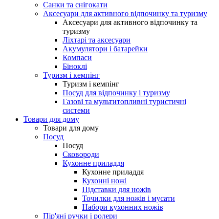
Санки та снігокати
Аксесуари для активного відпочинку та туризму
Аксесуари для активного відпочинку та
туризму
Ліхтарі та аксесуари
Акумулятори і батарейки
Компаси
Біноклі
Туризм і кемпінг
Туризм і кемпінг
Посуд для відпочинку і туризму
Газові та мультитопливні туристичні
системи
Товари для дому
Товари для дому
Посуд
Посуд
Сковороди
Кухонне приладдя
Кухонне приладдя
Кухонні ножі
Підставки для ножів
Точилки для ножів і мусати
Набори кухонних ножів
Пір'яні ручки і ролери