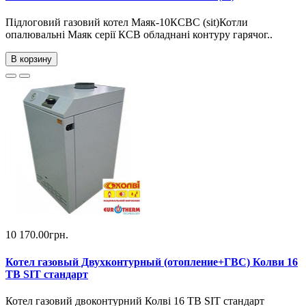
Підлоговий газовий котел Маяк-10КСВС (sit)Котли
опалювальні Маяк серії КСВ обладнані контуру гарячог..
В корзину
10 170.00грн.
Котел газовый Двухконтурный (отопление+ГВС) Колви 16
TB SIT стандарт
Котел газовий двоконтурний Колві 16 TB SIT стандарт