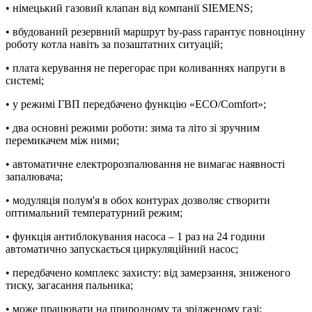
• німецький газовий клапан від компанії SIEMENS;
• вбудований резервний маршрут by-pass гарантує повноцінну
роботу котла навіть за позаштатних ситуацій;
• плата керування не перегорає при коливаннях напруги в
системі;
• у режимі ГВП передбачено функцію «ECO/Comfort»;
• два основні режими роботи: зима та літо зі зручним
перемикачем між ними;
• автоматичне електророзпалювання не вимагає наявності
запалювача;
• модуляція полум'я в обох контурах дозволяє створити
оптимальний температурний режим;
• функція антиблокування насоса – 1 раз на 24 години
автоматично запускається циркуляційний насос;
• передбачено комплекс захисту: від замерзання, зниженого
тиску, загасання пальника;
• може працювати на природному та зрідженому газі;