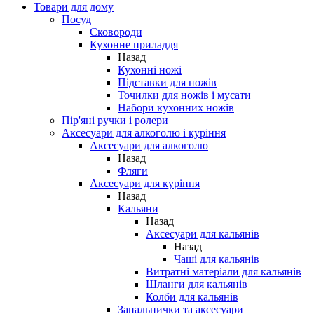
Товари для дому
Посуд
Сковороди
Кухонне приладдя
Назад
Кухонні ножі
Підставки для ножів
Точилки для ножів і мусати
Набори кухонних ножів
Пір'яні ручки і ролери
Аксесуари для алкоголю і куріння
Аксесуари для алкоголю
Назад
Фляги
Аксесуари для куріння
Назад
Кальяни
Назад
Аксесуари для кальянів
Назад
Чаші для кальянів
Витратні матеріали для кальянів
Шланги для кальянів
Колби для кальянів
Запальнички та аксесуари