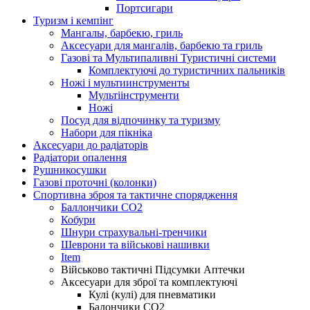
Портсигари
Туризм і кемпінг
Мангалы, барбекю, гриль
Аксесуари для мангалів, барбекю та гриль
Газові та Мультипаливні Туристичні системи
Комплектуючі до туристичних пальників
Ножі і мультиинструменты
Мультіінструменти
Ножі
Посуд для відпочинку та туризму
Набори для пікніка
Аксесуари до радіаторів
Радіатори опалення
Рушникосушки
Газові проточні (колонки)
Спортивна зброя та тактичне спорядження
Баллончики CO2
Кобури
Шнури страхувальні-тренчики
Шеврони та військові нашивки
Item
Військово тактичні Підсумки Аптечки
Аксесуари для зброї та комплектуючі
Кулі (кулі) для пневматики
Балончики CO2