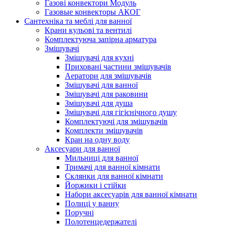
Газові конвектори Модуль
Газовые конвекторы АКОГ
Сантехніка та меблі для ванної
Крани кульові та вентилі
Комплектуюча запірна арматура
Змішувачі
Змішувачі для кухні
Приховані частини змішувачів
Аератори для змішувачів
Змішувачі для ванної
Змішувачі для раковини
Змішувачі для душа
Змішувачі для гігієнічного душу
Комплектуючі для змішувачів
Комплекти змішувачів
Кран на одну воду
Аксесуари для ванної
Мильниці для ванної
Тримачі для ванної кімнати
Склянки для ванної кімнати
Йоржики і стійки
Набори аксесуарів для ванної кімнати
Полиці у ванну
Поручні
Полотенцедержателі