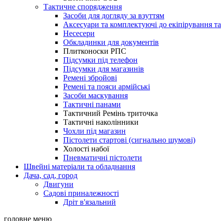
Тактичне спорядження
Засоби для догляду за взуттям
Аксесуари та комплектуючі до екіпірування т
Несесери
Обкладинки для документів
Плитконоски РПС
Підсумки під телефон
Підсумки для магазинів
Ремені збройові
Ремені та пояси армійські
Засоби маскування
Тактичні панами
Тактичний Ремінь триточка
Тактичні наколінники
Чохли під магазин
Пістолети стартові (сигнально шумові)
Холості набої
Пневматичні пістолети
Швейні матеріали та обладнання
Дача, сад, город
Двигуни
Садові приналежності
Дріт в'язальний
головне меню