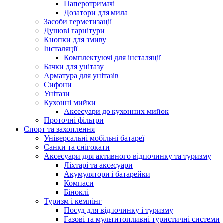
Паперотримачі
Дозатори для мила
Засоби герметизації
Душові гарнітури
Кнопки для змиву
Інсталяції
Комплектуючі для інсталяції
Бачки для унітазу
Арматура для унітазів
Сифони
Унітази
Кухонні мийки
Аксесуари до кухонних мийок
Проточні фільтри
Спорт та захоплення
Універсальні мобільні батареї
Санки та снігокати
Аксесуари для активного відпочинку та туризму
Ліхтарі та аксесуари
Акумулятори і батарейки
Компаси
Біноклі
Туризм і кемпінг
Посуд для відпочинку і туризму
Газові та мультитопливні туристичні системи