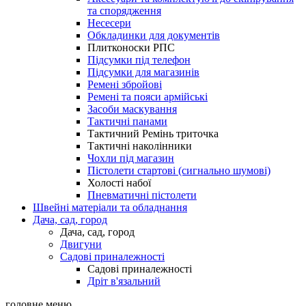
та спорядження
Несесери
Обкладинки для документів
Плитконоски РПС
Підсумки під телефон
Підсумки для магазинів
Ремені збройові
Ремені та пояси армійські
Засоби маскування
Тактичні панами
Тактичний Ремінь триточка
Тактичні наколінники
Чохли під магазин
Пістолети стартові (сигнально шумові)
Холості набої
Пневматичні пістолети
Швейні матеріали та обладнання
Дача, сад, город
Дача, сад, город
Двигуни
Садові приналежності
Садові приналежності
Дріт в'язальний
головне меню