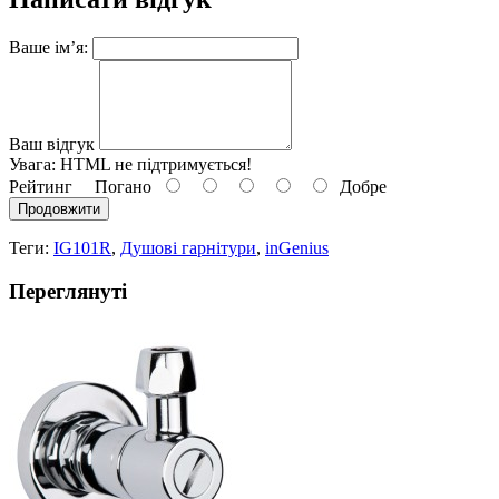
Ваше ім’я:
Ваш відгук
Увага:
HTML не підтримується!
Рейтинг
Погано
Добре
Продовжити
Теги:
IG101R
,
Душові гарнітури
,
inGenius
Переглянуті