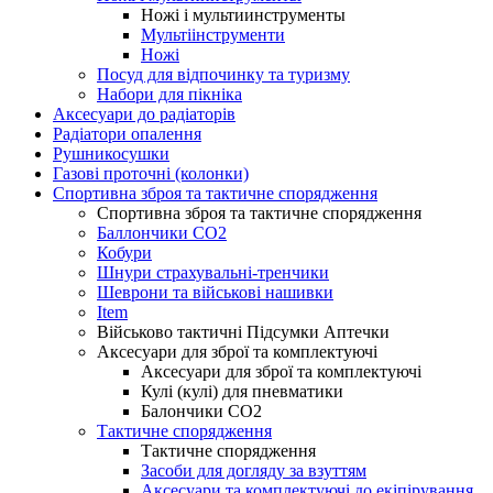
Ножі і мультиинструменты
Мультіінструменти
Ножі
Посуд для відпочинку та туризму
Набори для пікніка
Аксесуари до радіаторів
Радіатори опалення
Рушникосушки
Газові проточні (колонки)
Спортивна зброя та тактичне спорядження
Спортивна зброя та тактичне спорядження
Баллончики CO2
Кобури
Шнури страхувальні-тренчики
Шеврони та військові нашивки
Item
Військово тактичні Підсумки Аптечки
Аксесуари для зброї та комплектуючі
Аксесуари для зброї та комплектуючі
Кулі (кулі) для пневматики
Балончики CO2
Тактичне спорядження
Тактичне спорядження
Засоби для догляду за взуттям
Аксесуари та комплектуючі до екіпірування