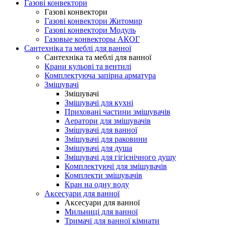
Газові конвектори
Газові конвектори
Газові конвектори Житомир
Газові конвектори Модуль
Газовые конвекторы АКОГ
Сантехніка та меблі для ванної
Сантехніка та меблі для ванної
Крани кульові та вентилі
Комплектуюча запірна арматура
Змішувачі
Змішувачі
Змішувачі для кухні
Приховані частини змішувачів
Аератори для змішувачів
Змішувачі для ванної
Змішувачі для раковини
Змішувачі для душа
Змішувачі для гігієнічного душу
Комплектуючі для змішувачів
Комплекти змішувачів
Кран на одну воду
Аксесуари для ванної
Аксесуари для ванної
Мильниці для ванної
Тримачі для ванної кімнати