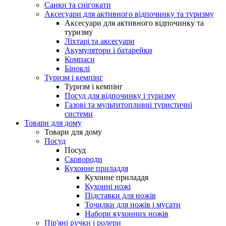
Санки та снігокати
Аксесуари для активного відпочинку та туризму
Аксесуари для активного відпочинку та
туризму
Ліхтарі та аксесуари
Акумулятори і батарейки
Компаси
Біноклі
Туризм і кемпінг
Туризм і кемпінг
Посуд для відпочинку і туризму
Газові та мультитопливні туристичні
системи
Товари для дому
Товари для дому
Посуд
Посуд
Сковороди
Кухонне приладдя
Кухонне приладдя
Кухонні ножі
Підставки для ножів
Точилки для ножів і мусати
Набори кухонних ножів
Пір'яні ручки і ролери