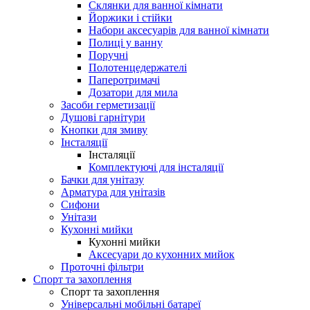
Склянки для ванної кімнати
Йоржики і стійки
Набори аксесуарів для ванної кімнати
Полиці у ванну
Поручні
Полотенцедержателі
Паперотримачі
Дозатори для мила
Засоби герметизації
Душові гарнітури
Кнопки для змиву
Інсталяції
Інсталяції
Комплектуючі для інсталяції
Бачки для унітазу
Арматура для унітазів
Сифони
Унітази
Кухонні мийки
Кухонні мийки
Аксесуари до кухонних мийок
Проточні фільтри
Спорт та захоплення
Спорт та захоплення
Універсальні мобільні батареї