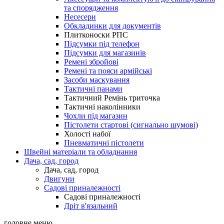
та спорядження
Несесери
Обкладинки для документів
Плитконоски РПС
Підсумки під телефон
Підсумки для магазинів
Ремені збройові
Ремені та пояси армійські
Засоби маскування
Тактичні панами
Тактичний Ремінь триточка
Тактичні наколінники
Чохли під магазин
Пістолети стартові (сигнально шумові)
Холості набої
Пневматичні пістолети
Швейні матеріали та обладнання
Дача, сад, город
Дача, сад, город
Двигуни
Садові приналежності
Садові приналежності
Дріт в'язальний
головне меню