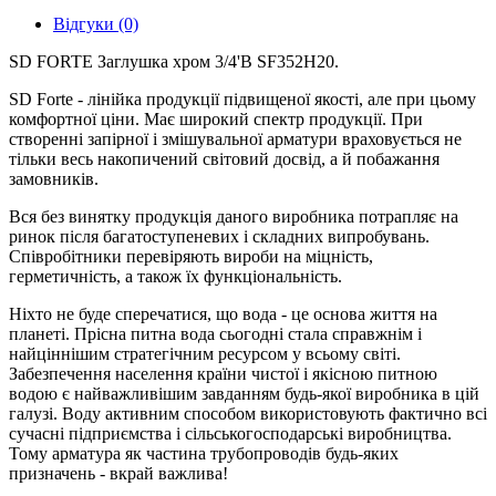
Відгуки (0)
SD FORTE Заглушка хром 3/4'В SF352H20.
SD Forte - лінійка продукції підвищеної якості, але при цьому
комфортної ціни. Має широкий спектр продукції. При
створенні запірної і змішувальної арматури враховується не
тільки весь накопичений світовий досвід, а й побажання
замовників.
Вся без винятку продукція даного виробника потрапляє на
ринок після багатоступеневих і складних випробувань.
Співробітники перевіряють вироби на міцність,
герметичність, а також їх функціональність.
Ніхто не буде сперечатися, що вода - це основа життя на
планеті. Прісна питна вода сьогодні стала справжнім і
найціннішим стратегічним ресурсом у всьому світі.
Забезпечення населення країни чистої і якісною питною
водою є найважливішим завданням будь-якої виробника в цій
галузі. Воду активним способом використовують фактично всі
сучасні підприємства і сільськогосподарські виробництва.
Тому арматура як частина трубопроводів будь-яких
призначень - вкрай важлива!