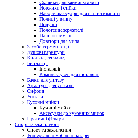
Склянки для ванної кімнати
Йоржики і стійки
Набори аксесуарів для ванної кімнати
Полиці у ванну
Поручні
Полотенцедержателі
Паперотримачі
Дозатори для мила
Засоби герметизації
Душові гарнітури
Кнопки для змиву
Інсталяції
Інсталяції
Комплектуючі для інсталяції
Бачки для унітазу
Арматура для унітазів
Сифони
Унітази
Кухонні мийки
Кухонні мийки
Аксесуари до кухонних мийок
Проточні фільтри
Спорт та захоплення
Спорт та захоплення
Універсальні мобільні батареї