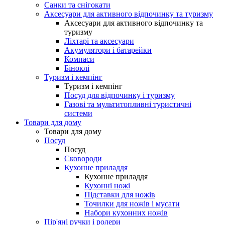
Санки та снігокати
Аксесуари для активного відпочинку та туризму
Аксесуари для активного відпочинку та
туризму
Ліхтарі та аксесуари
Акумулятори і батарейки
Компаси
Біноклі
Туризм і кемпінг
Туризм і кемпінг
Посуд для відпочинку і туризму
Газові та мультитопливні туристичні
системи
Товари для дому
Товари для дому
Посуд
Посуд
Сковороди
Кухонне приладдя
Кухонне приладдя
Кухонні ножі
Підставки для ножів
Точилки для ножів і мусати
Набори кухонних ножів
Пір'яні ручки і ролери