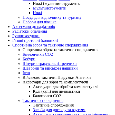
Ножі і мультиинструменты
Мультіінструменти
Ножі
Посуд для відпочинку та туризму
Набори для пікніка
Аксесуари до радіаторів
Радіатори опалення
Рушникосушки
Газові проточні (колонки)
Спортивна зброя та тактичне спорядження
Спортивна зброя та тактичне спорядження
Баллончики CO2
Кобури
Шнури страхувальні-тренчики
Шеврони та військові нашивки
Item
Військово тактичні Підсумки Аптечки
Аксесуари для зброї та комплектуючі
Аксесуари для зброї та комплектуючі
Кулі (кулі) для пневматики
Балончики CO2
Тактичне спорядження
Тактичне спорядження
Засоби для догляду за взуттям
Аксесуари та комплектуючі до екіпірування