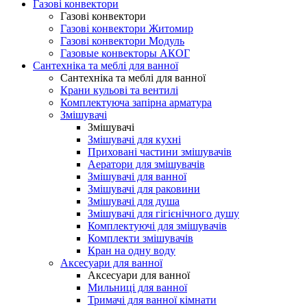
Газові конвектори
Газові конвектори
Газові конвектори Житомир
Газові конвектори Модуль
Газовые конвекторы АКОГ
Сантехніка та меблі для ванної
Сантехніка та меблі для ванної
Крани кульові та вентилі
Комплектуюча запірна арматура
Змішувачі
Змішувачі
Змішувачі для кухні
Приховані частини змішувачів
Аератори для змішувачів
Змішувачі для ванної
Змішувачі для раковини
Змішувачі для душа
Змішувачі для гігієнічного душу
Комплектуючі для змішувачів
Комплекти змішувачів
Кран на одну воду
Аксесуари для ванної
Аксесуари для ванної
Мильниці для ванної
Тримачі для ванної кімнати