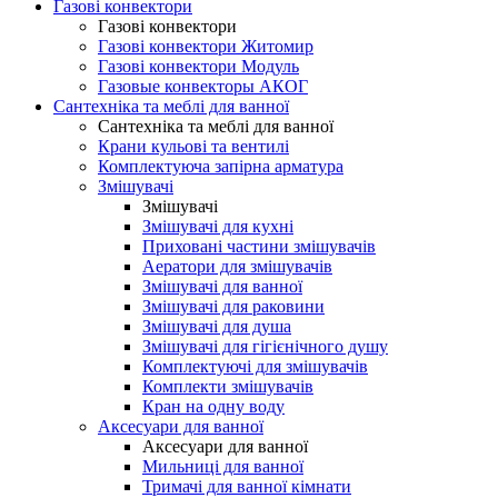
Газові конвектори
Газові конвектори
Газові конвектори Житомир
Газові конвектори Модуль
Газовые конвекторы АКОГ
Сантехніка та меблі для ванної
Сантехніка та меблі для ванної
Крани кульові та вентилі
Комплектуюча запірна арматура
Змішувачі
Змішувачі
Змішувачі для кухні
Приховані частини змішувачів
Аератори для змішувачів
Змішувачі для ванної
Змішувачі для раковини
Змішувачі для душа
Змішувачі для гігієнічного душу
Комплектуючі для змішувачів
Комплекти змішувачів
Кран на одну воду
Аксесуари для ванної
Аксесуари для ванної
Мильниці для ванної
Тримачі для ванної кімнати