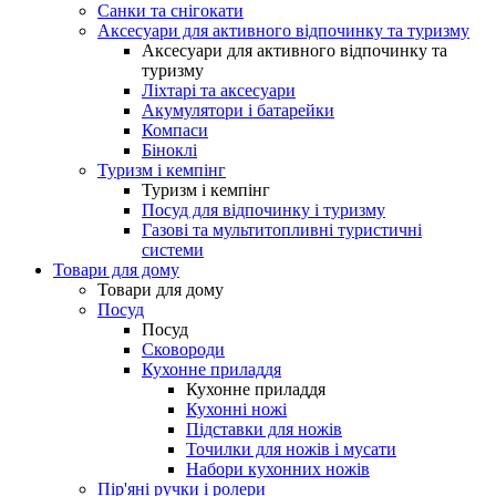
Санки та снігокати
Аксесуари для активного відпочинку та туризму
Аксесуари для активного відпочинку та
туризму
Ліхтарі та аксесуари
Акумулятори і батарейки
Компаси
Біноклі
Туризм і кемпінг
Туризм і кемпінг
Посуд для відпочинку і туризму
Газові та мультитопливні туристичні
системи
Товари для дому
Товари для дому
Посуд
Посуд
Сковороди
Кухонне приладдя
Кухонне приладдя
Кухонні ножі
Підставки для ножів
Точилки для ножів і мусати
Набори кухонних ножів
Пір'яні ручки і ролери