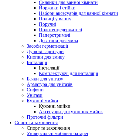
Склянки для ванної кімнати
Йоржики і стійки
Набори аксесуарів для ванної кімнати
Полиці у ванну
Поручні
Полотенцедержателі
Паперотримачі
Дозатори для мила
Засоби герметизації
Душові гарнітури
Кнопки для змиву
Інсталяції
Інсталяції
Комплектуючі для інсталяції
Бачки для унітазу
Арматура для унітазів
Сифони
Унітази
Кухонні мийки
Кухонні мийки
Аксесуари до кухонних мийок
Проточні фільтри
Спорт та захоплення
Спорт та захоплення
Універсальні мобільні батареї