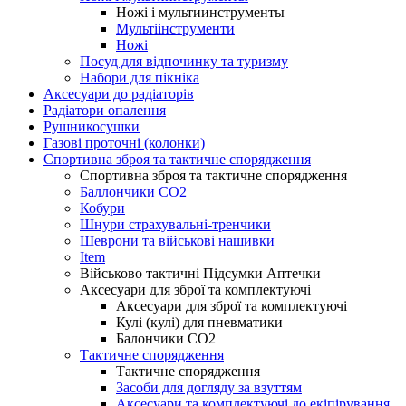
Ножі і мультиинструменты
Мультіінструменти
Ножі
Посуд для відпочинку та туризму
Набори для пікніка
Аксесуари до радіаторів
Радіатори опалення
Рушникосушки
Газові проточні (колонки)
Спортивна зброя та тактичне спорядження
Спортивна зброя та тактичне спорядження
Баллончики CO2
Кобури
Шнури страхувальні-тренчики
Шеврони та військові нашивки
Item
Військово тактичні Підсумки Аптечки
Аксесуари для зброї та комплектуючі
Аксесуари для зброї та комплектуючі
Кулі (кулі) для пневматики
Балончики CO2
Тактичне спорядження
Тактичне спорядження
Засоби для догляду за взуттям
Аксесуари та комплектуючі до екіпірування