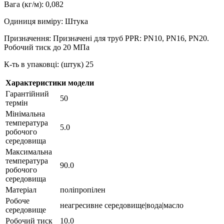
Вага (кг/м): 0,082
Одиниця виміру: Штука
Призначення: Призначені для труб PPR: PN10, PN16, PN20.
Робочий тиск до 20 МПа
К-ть в упаковці: (штук) 25
Характеристики модели
Гарантійний
50
термін
Мінімальна
температура
5.0
робочого
середовища
Максимальна
температура
90.0
робочого
середовища
Матеріал
поліпропілен
Робоче
неагресивне середовище|вода|масло
середовище
Робочий тиск
10.0