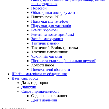
та спорядження
Несесери
Обкладинки для документів
Плитконоски РПС
Підсумки під телефон
Підсумки для магазинів
Ремені збройові
Ремені та пояси армійські
Засоби маскування
Тактичні панами
Тактичний Ремінь триточка
Тактичні наколінники
Чохли під магазин
Пістолети стартові (сигнально шумові)
Холості набої
Пневматичні пістолети
Швейні матеріали та обладнання
Дача, сад, город
Дача, сад, город
Двигуни
Садові приналежності
Садові приналежності
Дріт в'язальний
головне меню