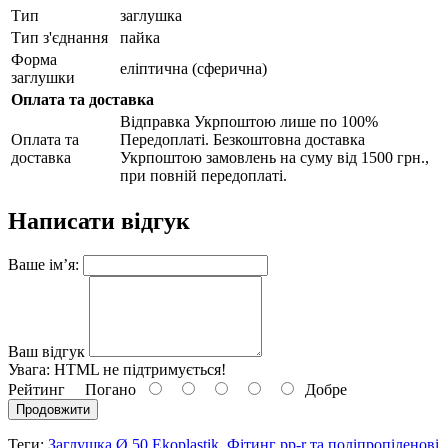
Тип
заглушка
Тип з'єднання
пайка
Форма
еліптична (сферична)
заглушки
Оплата та доставка
Відправка Укрпоштою лише по 100%
Оплата та
Передоплаті. Безкоштовна доставка
доставка
Укрпоштою замовлень на суму від 1500 грн.,
при повній передоплаті.
Написати відгук
Ваше ім’я:
Ваш відгук
Увага:
HTML не підтримується!
Рейтинг
Погано
Добре
Продовжити
Теги:
Заглушка Ø 50 Ekoplastik
,
Фітинг pp-r та поліпропіленові