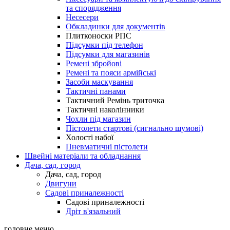
та спорядження
Несесери
Обкладинки для документів
Плитконоски РПС
Підсумки під телефон
Підсумки для магазинів
Ремені збройові
Ремені та пояси армійські
Засоби маскування
Тактичні панами
Тактичний Ремінь триточка
Тактичні наколінники
Чохли під магазин
Пістолети стартові (сигнально шумові)
Холості набої
Пневматичні пістолети
Швейні матеріали та обладнання
Дача, сад, город
Дача, сад, город
Двигуни
Садові приналежності
Садові приналежності
Дріт в'язальний
головне меню