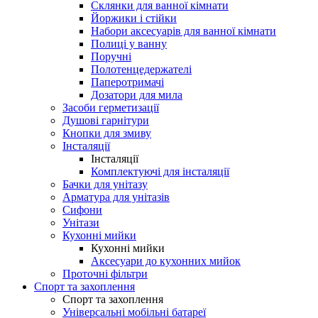
Склянки для ванної кімнати
Йоржики і стійки
Набори аксесуарів для ванної кімнати
Полиці у ванну
Поручні
Полотенцедержателі
Паперотримачі
Дозатори для мила
Засоби герметизації
Душові гарнітури
Кнопки для змиву
Інсталяції
Інсталяції
Комплектуючі для інсталяції
Бачки для унітазу
Арматура для унітазів
Сифони
Унітази
Кухонні мийки
Кухонні мийки
Аксесуари до кухонних мийок
Проточні фільтри
Спорт та захоплення
Спорт та захоплення
Універсальні мобільні батареї