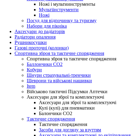
Ножі і мультиинструменты
Мультіінструменти
Ножі
Посуд для відпочинку та туризму
Набори для пікніка
Аксесуари до радіаторів
Радіатори опалення
Рушникосушки
Газові проточні (колонки)
Спортивна зброя та тактичне спорядження
Спортивна зброя та тактичне спорядження
Баллончики CO2
Кобури
Шнури страхувальні-тренчики
Шеврони та військові нашивки
Item
Військово тактичні Підсумки Аптечки
Аксесуари для зброї та комплектуючі
Аксесуари для зброї та комплектуючі
Кулі (кулі) для пневматики
Балончики CO2
Тактичне спорядження
Тактичне спорядження
Засоби для догляду за взуттям
Аксесуари та комплектуючі до екіпірування