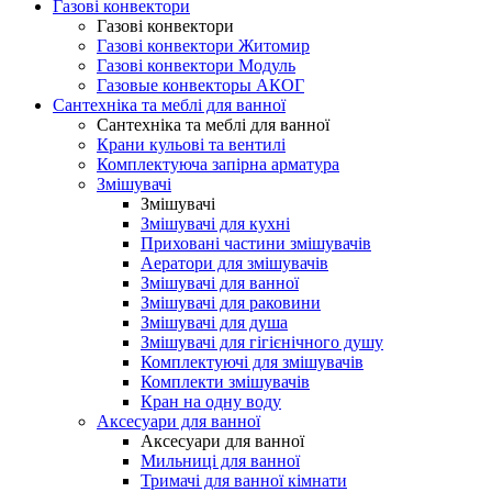
Газові конвектори
Газові конвектори
Газові конвектори Житомир
Газові конвектори Модуль
Газовые конвекторы АКОГ
Сантехніка та меблі для ванної
Сантехніка та меблі для ванної
Крани кульові та вентилі
Комплектуюча запірна арматура
Змішувачі
Змішувачі
Змішувачі для кухні
Приховані частини змішувачів
Аератори для змішувачів
Змішувачі для ванної
Змішувачі для раковини
Змішувачі для душа
Змішувачі для гігієнічного душу
Комплектуючі для змішувачів
Комплекти змішувачів
Кран на одну воду
Аксесуари для ванної
Аксесуари для ванної
Мильниці для ванної
Тримачі для ванної кімнати