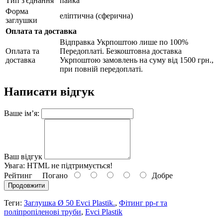
Тип з'єднання
пайка
Форма
еліптична (сферична)
заглушки
Оплата та доставка
Відправка Укрпоштою лише по 100%
Оплата та
Передоплаті. Безкоштовна доставка
доставка
Укрпоштою замовлень на суму від 1500 грн.,
при повній передоплаті.
Написати відгук
Ваше ім’я:
Ваш відгук
Увага:
HTML не підтримується!
Рейтинг
Погано
Добре
Продовжити
Теги:
Заглушка Ø 50 Evci Plastik.
,
Фітинг pp-r та
поліпропіленові труби
,
Evci Plastik