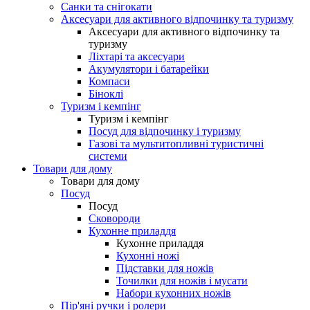
Санки та снігокати
Аксесуари для активного відпочинку та туризму
Аксесуари для активного відпочинку та
туризму
Ліхтарі та аксесуари
Акумулятори і батарейки
Компаси
Біноклі
Туризм і кемпінг
Туризм і кемпінг
Посуд для відпочинку і туризму
Газові та мультитопливні туристичні
системи
Товари для дому
Товари для дому
Посуд
Посуд
Сковороди
Кухонне приладдя
Кухонне приладдя
Кухонні ножі
Підставки для ножів
Точилки для ножів і мусати
Набори кухонних ножів
Пір'яні ручки і ролери