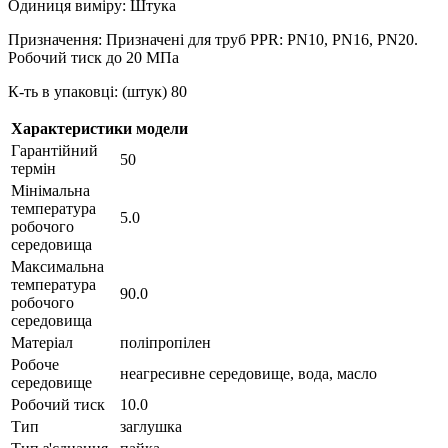
Одиниця виміру: Штука
Призначення: Призначені для труб PPR: PN10, PN16, PN20.
Робочий тиск до 20 МПа
К-ть в упаковці: (штук) 80
Характеристики модели
Гарантійний
50
термін
Мінімальна
температура
5.0
робочого
середовища
Максимальна
температура
90.0
робочого
середовища
Матеріал
поліпропілен
Робоче
неагресивне середовище, вода, масло
середовище
Робочий тиск
10.0
Тип
заглушка