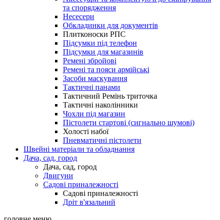
та спорядження
Несесери
Обкладинки для документів
Плитконоски РПС
Підсумки під телефон
Підсумки для магазинів
Ремені збройові
Ремені та пояси армійські
Засоби маскування
Тактичні панами
Тактичний Ремінь триточка
Тактичні наколінники
Чохли під магазин
Пістолети стартові (сигнально шумові)
Холості набої
Пневматичні пістолети
Швейні матеріали та обладнання
Дача, сад, город
Дача, сад, город
Двигуни
Садові приналежності
Садові приналежності
Дріт в'язальний
головне меню