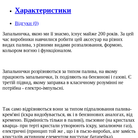
Характеристики
Відгуки (0)
Запальничка, якою ми її знаємо, існує майже 200 років. За цей
час виробники навчилися робити цей аксесуар на різних
видах палива, з різними видами розпалювання, формою,
кольором вогню і функціоналом.
Запальнички розрізняються за типом палива, на якому
працюють запальнички, їх поділяють на бензинові і газові. Є
третій підвид, якому заправка в класичному розумінні не
потрібна - електро-імпульсні.
Так само відрізняються вони за типом підпалювання палива-
крем'яні (іскра видобувається, як і в бензинових аналогах, від
кременю. Відмінність тільки в паливі), пьєзовие (на кристалах
кварца- при терті кристали утворюють іскру, запалюючи газ),
електричні (принцип той же , що і в пьєзо-виробах, але замість
кристалів активним елементом виступає батарейка).