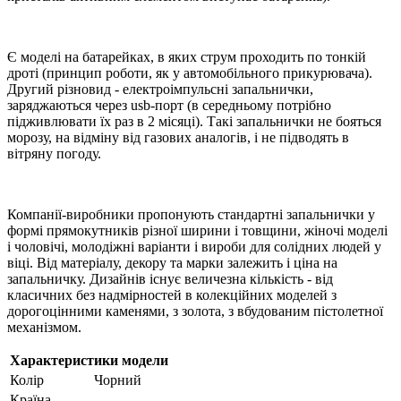
Є моделі на батарейках, в яких струм проходить по тонкій
дроті (принцип роботи, як у автомобільного прикурювача).
Другий різновид - електроімпульсні запальнички,
заряджаються через usb-порт (в середньому потрібно
підживлювати їх раз в 2 місяці). Такі запальнички не бояться
морозу, на відміну від газових аналогів, і не підводять в
вітряну погоду.
Компанії-виробники пропонують стандартні запальнички у
формі прямокутників різної ширини і товщини, жіночі моделі
і чоловічі, молодіжні варіанти і вироби для солідних людей у ​​
віці. Від матеріалу, декору та марки залежить і ціна на
запальничку. Дизайнів існує величезна кількість - від
класичних без надмірностей в колекційних моделей з
дорогоцінними каменями, з золота, з вбудованим пістолетної
механізмом.
Характеристики модели
Колір
Чорний
Країна-