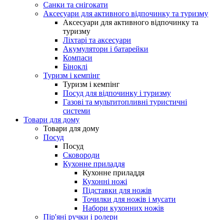
Санки та снігокати
Аксесуари для активного відпочинку та туризму
Аксесуари для активного відпочинку та
туризму
Ліхтарі та аксесуари
Акумулятори і батарейки
Компаси
Біноклі
Туризм і кемпінг
Туризм і кемпінг
Посуд для відпочинку і туризму
Газові та мультитопливні туристичні
системи
Товари для дому
Товари для дому
Посуд
Посуд
Сковороди
Кухонне приладдя
Кухонне приладдя
Кухонні ножі
Підставки для ножів
Точилки для ножів і мусати
Набори кухонних ножів
Пір'яні ручки і ролери