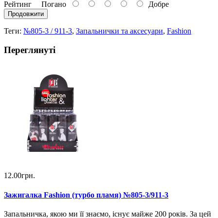
Рейтинг
Погано
Добре
Продовжити
Теги:
№805-3 / 911-3
,
Запальнички та аксесуари
,
Fashion
Переглянуті
12.00грн.
Зажигалка Fashion (турбо пламя) №805-3/911-3
Запальничка, якою ми її знаємо, існує майже 200 років. За цей