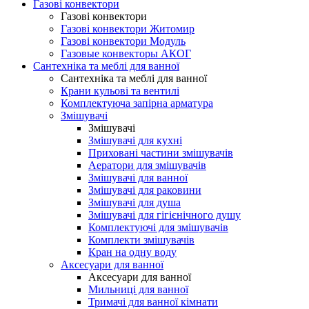
Газові конвектори
Газові конвектори
Газові конвектори Житомир
Газові конвектори Модуль
Газовые конвекторы АКОГ
Сантехніка та меблі для ванної
Сантехніка та меблі для ванної
Крани кульові та вентилі
Комплектуюча запірна арматура
Змішувачі
Змішувачі
Змішувачі для кухні
Приховані частини змішувачів
Аератори для змішувачів
Змішувачі для ванної
Змішувачі для раковини
Змішувачі для душа
Змішувачі для гігієнічного душу
Комплектуючі для змішувачів
Комплекти змішувачів
Кран на одну воду
Аксесуари для ванної
Аксесуари для ванної
Мильниці для ванної
Тримачі для ванної кімнати