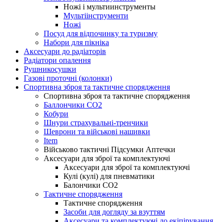
Ножі і мультиинструменты
Мультіінструменти
Ножі
Посуд для відпочинку та туризму
Набори для пікніка
Аксесуари до радіаторів
Радіатори опалення
Рушникосушки
Газові проточні (колонки)
Спортивна зброя та тактичне спорядження
Спортивна зброя та тактичне спорядження
Баллончики CO2
Кобури
Шнури страхувальні-тренчики
Шеврони та військові нашивки
Item
Військово тактичні Підсумки Аптечки
Аксесуари для зброї та комплектуючі
Аксесуари для зброї та комплектуючі
Кулі (кулі) для пневматики
Балончики CO2
Тактичне спорядження
Тактичне спорядження
Засоби для догляду за взуттям
Аксесуари та комплектуючі до екіпірування