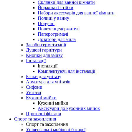
Склянки для ванної кімнати
Йоржики і стійки
Набори аксесуарів для ванної кімнати
Полиці у ванну
Поручні
Полотенцедержателі
Паперотримачі
Дозатори для мила
Засоби герметизації
Душові гарнітури
Кнопки для змиву
Інсталяції
Інсталяції
Комплектуючі для інсталяції
Бачки для унітазу
Арматура для унітазів
Сифони
Унітази
Кухонні мийки
Кухонні мийки
Аксесуари до кухонних мийок
Проточні фільтри
Спорт та захоплення
Спорт та захоплення
Універсальні мобільні батареї